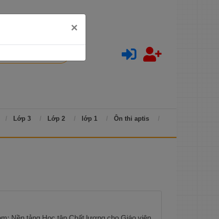
×
Lớp 3
Lớp 2
lớp 1
Ôn thi aptis
m: Nền tảng Học tập Chất lượng cho Giáo viên