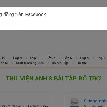
g đồng trên Facebook
 10
Lớp 9
Lớp 8
Lớp 7
Lớp 6
Lớp 5
Lớp 4
uốc tế
Draft teaching idea
Bộ sưu tập
Tin tức
THƯ VIỆN ANH 8-BÀI TẬP BỔ TRỢ
8 tieng anh
 tập Chất lượng cho Giáo viên
Giaoanxanh.co