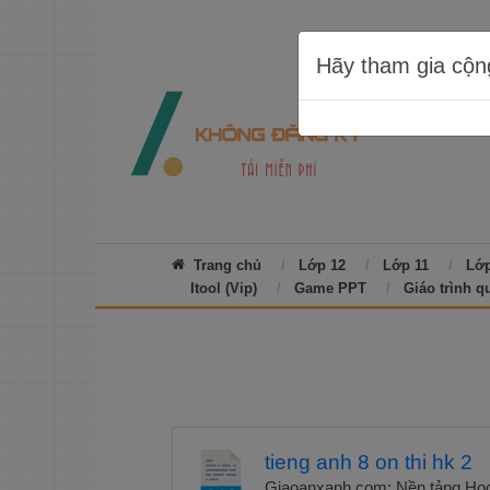
Hãy tham gia cộn
Trang chủ
Lớp 12
Lớp 11
Lớp
Itool (Vip)
Game PPT
Giáo trình q
tieng anh 8 on thi hk 2
Giaoanxanh.com: Nền tảng Học