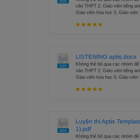
văn THPT 2. Giáo viên tiếng an
Giáo viên hóa học 5. Giáo viên
học 7. Giáo viên ngữ văn THCS 
học 9. Giáo viên vật lí Tài liệu 
nguồn tài nguyên giáo trình mà
hành đáng tin cậy cho những ai 
phục kỳ thi Apis, đồng thời hỗ
chắc trong sự nghiệp và học v
LISTENING aptis.docx
liệu luyện thi Apis. .
Không thẻ bỏ qua các nhóm để n
văn THPT 2. Giáo viên tiếng an
Giáo viên hóa học 5. Giáo viên
học 7. Giáo viên ngữ văn THCS 
học 9. Giáo viên vật lí Tài liệu 
nguồn tài nguyên giáo trình mà
hành đáng tin cậy cho những ai 
phục kỳ thi Apis, đồng thời hỗ
chắc trong sự nghiệp và học v
Luyện thi Aptis Template
liệu luyện thi Apis. .
1).pdf
Không thẻ bỏ qua các nhóm để n