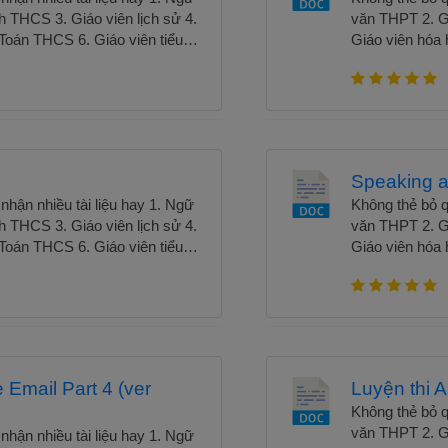
h THCS 3. Giáo viên lịch sử 4.
văn THPT 2. Gi
 Toán THCS 6. Giáo viên tiểu
Giáo viên hóa 
8. Giáo viên tiếng anh tiểu
học 7. Giáo vi
luyện thi Apis" không chỉ là một
học 9. Giáo viê
 còn là người hướng dẫn đồng
nguồn tài nguy
đang trên hành trình chinh
hành đáng tin 
 trợ họ xây dựng nền tảng vững
phục kỳ thi Ap
ấn của mình.Xem trọn bộ Tài
chắc trong sự 
Speaking a
liệu luyện thi Ap
hận nhiều tài liệu hay 1. Ngữ
Không thẻ bỏ q
h THCS 3. Giáo viên lịch sử 4.
văn THPT 2. Gi
 Toán THCS 6. Giáo viên tiểu
Giáo viên hóa 
8. Giáo viên tiếng anh tiểu
học 7. Giáo vi
luyện thi Apis" không chỉ là một
học 9. Giáo viê
 còn là người hướng dẫn đồng
nguồn tài nguy
đang trên hành trình chinh
hành đáng tin 
 trợ họ xây dựng nền tảng vững
phục kỳ thi Ap
ấn của mình.Xem trọn bộ Tài
chắc trong sự 
 Email Part 4 (ver
Luyện thi A
liệu luyện thi Ap
Không thẻ bỏ q
văn THPT 2. Gi
hận nhiều tài liệu hay 1. Ngữ