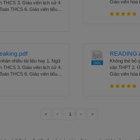
Giáo viên hóa 
h THCS 3. Giáo viên lịch sử 4.
học 7. Giáo vi
 Toán THCS 6. Giáo viên tiểu
học 9. Giáo viê
8. Giáo viên tiếng anh tiểu
nguồn tài nguy
luyện thi Apis" không chỉ là một
hành đáng tin 
 còn là người hướng dẫn đồng
phục kỳ thi Ap
đang trên hành trình chinh
chắc trong sự 
 trợ họ xây dựng nền tảng vững
liệu luyện thi Ap
ấn của mình.Xem trọn bộ Tài
peaking.pdf
READING 
hận nhiều tài liệu hay 1. Ngữ
Không thẻ bỏ q
h THCS 3. Giáo viên lịch sử 4.
văn THPT 2. Gi
 Toán THCS 6. Giáo viên tiểu
Giáo viên hóa 
8. Giáo viên tiếng anh tiểu
học 7. Giáo vi
luyện thi Apis" không chỉ là một
học 9. Giáo viê
 còn là người hướng dẫn đồng
nguồn tài nguy
đang trên hành trình chinh
hành đáng tin 
 trợ họ xây dựng nền tảng vững
phục kỳ thi Ap
ấn của mình.Xem trọn bộ Tài
chắc trong sự 
«
‹
1
›
»
liệu luyện thi Ap