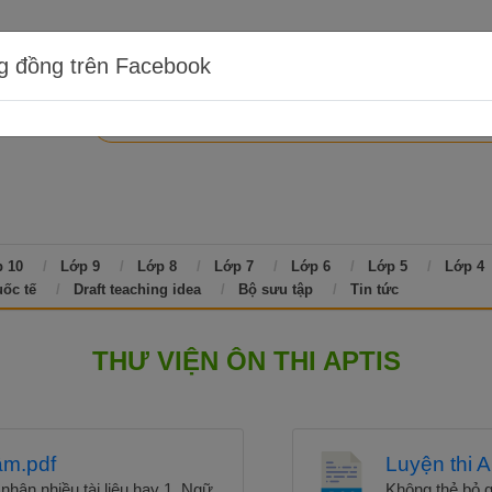
g đồng trên Facebook
 10
Lớp 9
Lớp 8
Lớp 7
Lớp 6
Lớp 5
Lớp 4
uốc tế
Draft teaching idea
Bộ sưu tập
Tin tức
THƯ VIỆN ÔN THI APTIS
âm.pdf
Luyện thi A
hận nhiều tài liệu hay 1. Ngữ
Không thẻ bỏ q