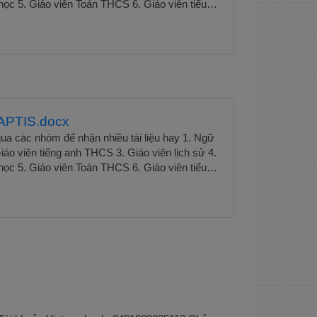
học 5. Giáo viên Toán THCS 6. Giáo viên tiểu
ên ngữ văn THCS 8. Giáo viên tiếng anh tiểu
n vật lí Tài liệu luyện thi Apis" không chỉ là một
ên giáo trình mà còn là người hướng dẫn đồng
cậy cho những ai đang trên hành trình chinh
is, đồng thời hỗ trợ họ xây dựng nền tảng vững
nghiệp và học vấn của mình.Xem trọn bộ Tài
is. .
APTIS.docx
ua các nhóm để nhận nhiều tài liệu hay 1. Ngữ
áo viên tiếng anh THCS 3. Giáo viên lịch sử 4.
học 5. Giáo viên Toán THCS 6. Giáo viên tiểu
ên ngữ văn THCS 8. Giáo viên tiếng anh tiểu
n vật lí Tài liệu luyện thi Apis" không chỉ là một
ên giáo trình mà còn là người hướng dẫn đồng
cậy cho những ai đang trên hành trình chinh
is, đồng thời hỗ trợ họ xây dựng nền tảng vững
nghiệp và học vấn của mình.Xem trọn bộ Tài
is. .