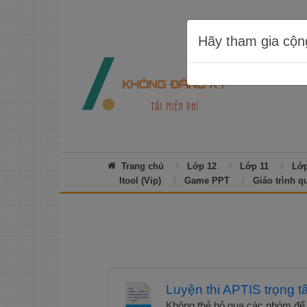
Hãy tham gia cộn
Trang chủ
Lớp 12
Lớp 11
Lớp
Itool (Vip)
Game PPT
Giáo trình q
Luyện thi APTIS trọng t
Không thẻ bỏ qua các nhóm để n