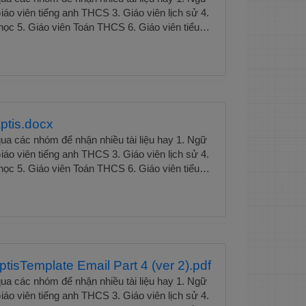
áo viên tiếng anh THCS 3. Giáo viên lịch sử 4.
học 5. Giáo viên Toán THCS 6. Giáo viên tiểu
ên ngữ văn THCS 8. Giáo viên tiếng anh tiểu
n vật lí Tài liệu luyện thi Apis" không chỉ là một
ên giáo trình mà còn là người hướng dẫn đồng
cậy cho những ai đang trên hành trình chinh
is, đồng thời hỗ trợ họ xây dựng nền tảng vững
nghiệp và học vấn của mình.Xem trọn bộ Tài
ptis.docx
is. .
ua các nhóm để nhận nhiều tài liệu hay 1. Ngữ
áo viên tiếng anh THCS 3. Giáo viên lịch sử 4.
học 5. Giáo viên Toán THCS 6. Giáo viên tiểu
ên ngữ văn THCS 8. Giáo viên tiếng anh tiểu
n vật lí Tài liệu luyện thi Apis" không chỉ là một
ên giáo trình mà còn là người hướng dẫn đồng
cậy cho những ai đang trên hành trình chinh
is, đồng thời hỗ trợ họ xây dựng nền tảng vững
nghiệp và học vấn của mình.Xem trọn bộ Tài
ptisTemplate Email Part 4 (ver 2).pdf
is. .
ua các nhóm để nhận nhiều tài liệu hay 1. Ngữ
áo viên tiếng anh THCS 3. Giáo viên lịch sử 4.