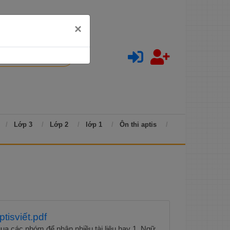
×
Lớp 3
Lớp 2
lớp 1
Ôn thi aptis
ptisviết.pdf
ua các nhóm để nhận nhiều tài liệu hay 1. Ngữ