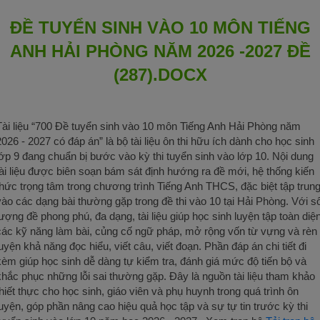
ĐỀ TUYỂN SINH VÀO 10 MÔN TIẾNG
ANH HẢI PHÒNG NĂM 2026 -2027 ĐỀ
(287).DOCX
Tài liệu “700 Đề tuyển sinh vào 10 môn Tiếng Anh Hải Phòng năm
2026 - 2027 có đáp án” là bộ tài liệu ôn thi hữu ích dành cho học sinh
lớp 9 đang chuẩn bị bước vào kỳ thi tuyển sinh vào lớp 10. Nội dung
tài liệu được biên soạn bám sát định hướng ra đề mới, hệ thống kiến
thức trọng tâm trong chương trình Tiếng Anh THCS, đặc biệt tập trun
vào các dạng bài thường gặp trong đề thi vào 10 tại Hải Phòng. Với s
lượng đề phong phú, đa dạng, tài liệu giúp học sinh luyện tập toàn diệ
các kỹ năng làm bài, củng cố ngữ pháp, mở rộng vốn từ vựng và rèn
luyện khả năng đọc hiểu, viết câu, viết đoạn. Phần đáp án chi tiết đi
kèm giúp học sinh dễ dàng tự kiểm tra, đánh giá mức độ tiến bộ và
khắc phục những lỗi sai thường gặp. Đây là nguồn tài liệu tham khảo
thiết thực cho học sinh, giáo viên và phụ huynh trong quá trình ôn
luyện, góp phần nâng cao hiệu quả học tập và sự tự tin trước kỳ thi