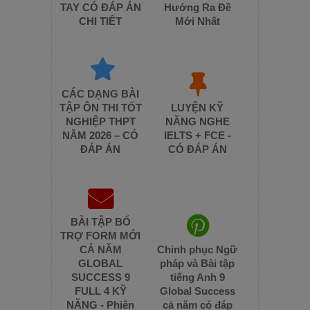
TAY CÓ ĐÁP ÁN
Hướng Ra Đề
CHI TIẾT
Mới Nhất
CÁC DẠNG BÀI
TẬP ÔN THI TỐT
LUYỆN KỸ
NGHIỆP THPT
NĂNG NGHE
NĂM 2026 – CÓ
IELTS + FCE -
ĐÁP ÁN
CÓ ĐÁP ÁN
BÀI TẬP BỔ
TRỢ FORM MỚI
CẢ NĂM
Chinh phục Ngữ
GLOBAL
pháp và Bài tập
SUCCESS 9
tiếng Anh 9
FULL 4 KỸ
Global Success
NĂNG - Phiên
cả năm có đáp