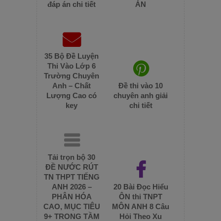
đáp án chi tiết
ÁN
35 Bộ Đề Luyện
Thi Vào Lớp 6
Trường Chuyên
Anh – Chất
Đề thi vào 10
Lượng Cao có
chuyên anh giải
key
chi tiết
Tải trọn bộ 30
ĐỀ NƯỚC RÚT
TN THPT TIẾNG
ANH 2026 –
20 Bài Đọc Hiểu
PHÂN HÓA
ÔN thi TNPT
CAO, MỤC TIÊU
MÔN ANH 8 Câu
9+ TRONG TẦM
Hỏi Theo Xu