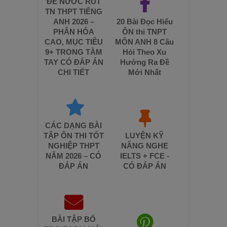
ĐỀ NƯỚC RÚT
TN THPT TIẾNG
ANH 2026 –
20 Bài Đọc Hiểu
PHÂN HÓA
ÔN thi TNPT
CAO, MỤC TIÊU
MÔN ANH 8 Câu
9+ TRONG TẦM
Hỏi Theo Xu
TAY CÓ ĐÁP ÁN
Hướng Ra Đề
CHI TIẾT
Mới Nhất
CÁC DẠNG BÀI
TẬP ÔN THI TỐT
LUYỆN KỸ
NGHIỆP THPT
NĂNG NGHE
NĂM 2026 – CÓ
IELTS + FCE -
ĐÁP ÁN
CÓ ĐÁP ÁN
BÀI TẬP BỔ