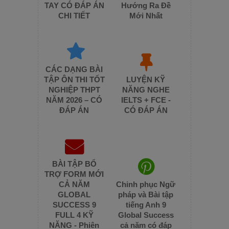
TAY CÓ ĐÁP ÁN
Hướng Ra Đề
CHI TIẾT
Mới Nhất
CÁC DẠNG BÀI
TẬP ÔN THI TỐT
LUYỆN KỸ
NGHIỆP THPT
NĂNG NGHE
NĂM 2026 – CÓ
IELTS + FCE -
ĐÁP ÁN
CÓ ĐÁP ÁN
BÀI TẬP BỔ
TRỢ FORM MỚI
CẢ NĂM
Chinh phục Ngữ
GLOBAL
pháp và Bài tập
SUCCESS 9
tiếng Anh 9
FULL 4 KỸ
Global Success
NĂNG - Phiên
cả năm có đáp