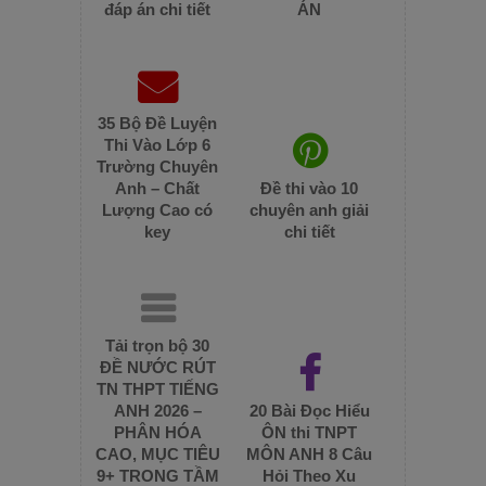
đáp án chi tiết
ÁN
35 Bộ Đề Luyện
Thi Vào Lớp 6
Trường Chuyên
Anh – Chất
Đề thi vào 10
Lượng Cao có
chuyên anh giải
key
chi tiết
Tải trọn bộ 30
ĐỀ NƯỚC RÚT
TN THPT TIẾNG
ANH 2026 –
20 Bài Đọc Hiểu
PHÂN HÓA
ÔN thi TNPT
CAO, MỤC TIÊU
MÔN ANH 8 Câu
9+ TRONG TẦM
Hỏi Theo Xu