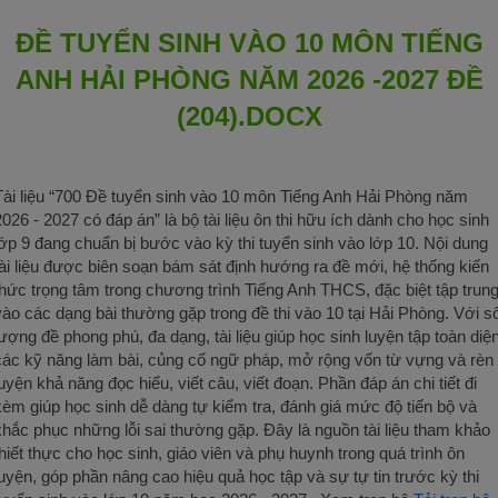
ĐỀ TUYỂN SINH VÀO 10 MÔN TIẾNG
ANH HẢI PHÒNG NĂM 2026 -2027 ĐỀ
(204).DOCX
Tài liệu “700 Đề tuyển sinh vào 10 môn Tiếng Anh Hải Phòng năm
2026 - 2027 có đáp án” là bộ tài liệu ôn thi hữu ích dành cho học sinh
lớp 9 đang chuẩn bị bước vào kỳ thi tuyển sinh vào lớp 10. Nội dung
tài liệu được biên soạn bám sát định hướng ra đề mới, hệ thống kiến
thức trọng tâm trong chương trình Tiếng Anh THCS, đặc biệt tập trun
vào các dạng bài thường gặp trong đề thi vào 10 tại Hải Phòng. Với s
lượng đề phong phú, đa dạng, tài liệu giúp học sinh luyện tập toàn diệ
các kỹ năng làm bài, củng cố ngữ pháp, mở rộng vốn từ vựng và rèn
luyện khả năng đọc hiểu, viết câu, viết đoạn. Phần đáp án chi tiết đi
kèm giúp học sinh dễ dàng tự kiểm tra, đánh giá mức độ tiến bộ và
khắc phục những lỗi sai thường gặp. Đây là nguồn tài liệu tham khảo
thiết thực cho học sinh, giáo viên và phụ huynh trong quá trình ôn
luyện, góp phần nâng cao hiệu quả học tập và sự tự tin trước kỳ thi