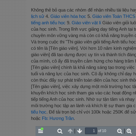
Không thẻ bỏ qua các nhóm để nhận nhiều tài liệu ha
lịch sử
4.
Giáo viên hóa học
5.
Giáo viên Toán THCS
tiếng anh tiểu học
9.
Giáo viên vật lí
Giáo viên giỏi l
của học sinh. Trong lĩnh vực giảng dạy tiếng Anh tại t
chuyên môn vững vàng mà còn có khả năng truyền đạt
Và trong cuộc thi "Thi giáo viên giỏi tiếng Anh tiểu 
có tên là [Tên giáo viên]. Với hơn 10 năm kinh nghiệm
giáo viên] đã tạo dựng được uy tín và thành tích đán
của mình, cô ấy đã truyền cảm hứng cho hàng trăm họ
[Tên giáo viên] chính là khả năng sáng tạo trong việ
tuổi và năng lực của học sinh. Cô ấy không chỉ dạy
còn thúc đẩy sự phát triển toàn diện của học sinh th
[Tên giáo viên], việc xây dựng một môi trường học tập
khuyến khích học sinh tham gia vào các hoạt động nhó
tiếp tiếng Anh của học sinh. Nhờ sự tận tâm và nhạy b
môi trường học tập an lành và khích lệ sự tham gia 
tiểu học
. Để tải trọn bộ chỉ với 100k hoặc 250K để sử
hoặc
Fb: Hương Trần
.
of 10
Toggle
Find
Previous
Next
Zoom
Z