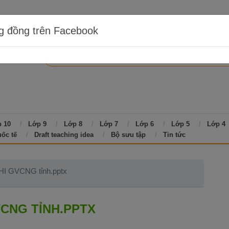
g đồng trên Facebook
 10
Lớp 9
Lớp 8
Lớp 7
Lớp 6
Lớp 5
Lớp 4
uốc tế
Draft teaching idea
Bộ sưu tập
Tin tức
HI GVCNG tỉnh.pptx
VCNG TỈNH.PPTX