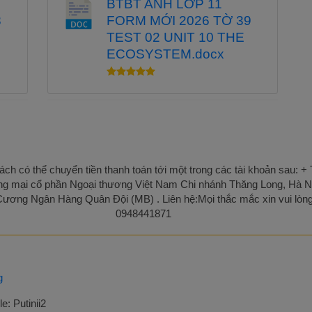
BTBT ANH LỚP 11
8
FORM MỚI 2026 TỜ 39
TEST 02 UNIT 10 THE
ECOSYSTEM.docx
ch có thể chuyển tiền thanh toán tới một trong các tài khoản sau:
g mại cổ phần Ngoại thương Việt Nam Chi nhánh Thăng Long, Hà N
ơng Ngân Hàng Quân Đội (MB) . Liên hệ:Mọi thắc mắc xin vui lòng 
0948441871
g
e: Putinii2