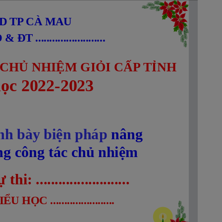
View
Mode
D TP CÀ MAU
 .........................
 CHỦ NHIỆM GIỎI CẤP TỈNH
ọc 2022-2023
nh bày biện pháp 
nâng 
ng công tác chủ nhiệm
i: .........................
ỌC .......................