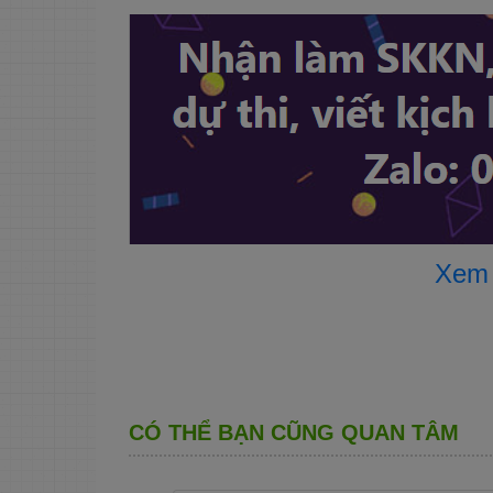
1
BI ỆN 
Xem
PH ÁP HỖ 
2
TRỢ HỌC 
SINH LỚP 
5 PHÁT 
CÓ THỂ BẠN CŨNG QUAN TÂM
Kết 
TRIỂN 
3
PHẨM 