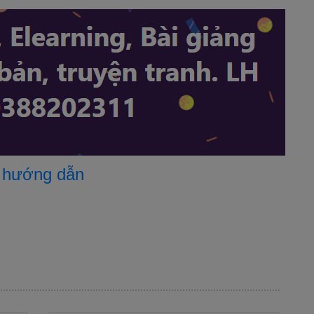
Lí do chọn biện pháp
 hướng dẫn
Nội dung biện pháp
quả thực hiện biện pháp