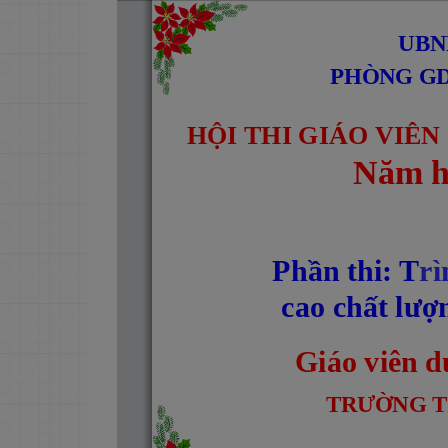
Sidebar
Out
In
UBN
PHÒNG GD & ĐT
HỘI THI GIÁO VIÊN
Năm h
Phần thi: T
rì
cao chất lượ
Giáo viên dự th
TRƯỜNG TIỂU H