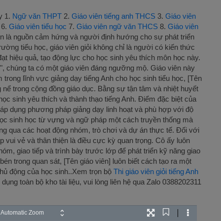
y 1.
Ngữ văn THPT
2.
Giáo viên tiếng anh THCS
3.
Giáo viên
6.
Giáo viên tiểu học
7.
Giáo viên ngữ văn THCS
8.
Giáo viên
uôn là nguồn cảm hứng và người định hướng cho sự phát triển
rường tiểu học, giáo viên giỏi không chỉ là người có kiến thức
 hiệu quả, tạo động lực cho học sinh yêu thích môn học này.
học", chúng ta có một giáo viên đáng ngưỡng mộ. Giáo viên này
 trong lĩnh vực giảng dạy tiếng Anh cho học sinh tiểu học, [Tên
g nể trong cộng đồng giáo dục. Bằng sự tận tâm và nhiệt huyết
c sinh yêu thích và thành thạo tiếng Anh. Điểm đặc biệt của
c áp dụng phương pháp giảng dạy linh hoạt và phù hợp với độ
 học sinh học từ vựng và ngữ pháp một cách truyền thống mà
ông qua các hoạt động nhóm, trò chơi và dự án thực tế. Đối với
 vui vẻ và thân thiện là điều cực kỳ quan trọng. Cô ấy luôn
m, giao tiếp và trình bày trước lớp để phát triển kỹ năng giao
én trong quan sát, [Tên giáo viên] luôn biết cách tạo ra một
chủ động của học sinh..Xem trọn bộ
Thi giáo viên giỏi tiếng Anh
 dụng toàn bộ kho tài liệu, vui lòng liên hệ qua Zalo 0388202311
Current
oom
Presentation
Tools