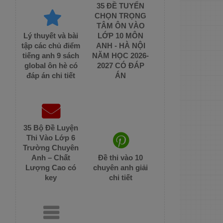
35 ĐỀ TUYỂN
CHỌN TRỌNG
TÂM ÔN VÀO
Lý thuyết và bài
LỚP 10 MÔN
tập các chủ điểm
ANH - HÀ NỘI
tiếng anh 9 sách
NĂM HỌC 2026-
global ôn hè có
2027 CÓ ĐÁP
đáp án chi tiết
ÁN
35 Bộ Đề Luyện
Thi Vào Lớp 6
Trường Chuyên
Anh – Chất
Đề thi vào 10
Lượng Cao có
chuyên anh giải
key
chi tiết