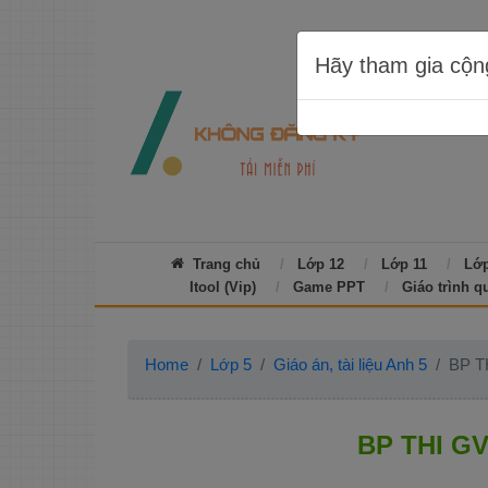
Hãy tham gia cộn
Trang chủ
Lớp 12
Lớp 11
Lớp
Itool (Vip)
Game PPT
Giáo trình q
Home
Lớp 5
Giáo án, tài liệu Anh 5
BP T
BP THI G