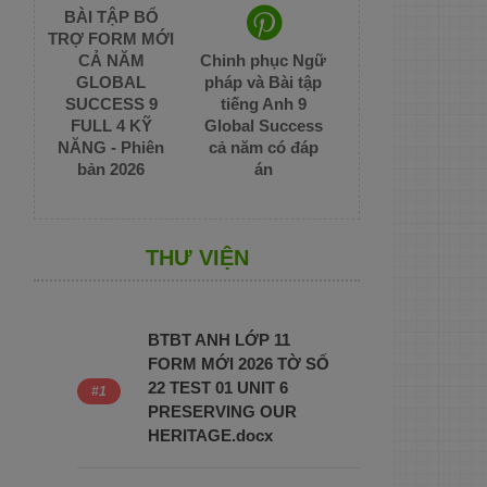
BÀI TẬP BỔ
TRỢ FORM MỚI
CẢ NĂM
Chinh phục Ngữ
GLOBAL
pháp và Bài tập
SUCCESS 9
tiếng Anh 9
FULL 4 KỸ
Global Success
NĂNG - Phiên
cả năm có đáp
bản 2026
án
THƯ VIỆN
BTBT ANH LỚP 11
FORM MỚI 2026 TỜ SỐ
22 TEST 01 UNIT 6
PRESERVING OUR
HERITAGE.docx