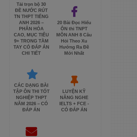
Tải trọn bộ 30
ĐỀ NƯỚC RÚT
TN THPT TIẾNG
ANH 2026 –
20 Bài Đọc Hiểu
PHÂN HÓA
ÔN thi TNPT
CAO, MỤC TIÊU
MÔN ANH 8 Câu
9+ TRONG TẦM
Hỏi Theo Xu
TAY CÓ ĐÁP ÁN
Hướng Ra Đề
CHI TIẾT
Mới Nhất
CÁC DẠNG BÀI
TẬP ÔN THI TỐT
LUYỆN KỸ
NGHIỆP THPT
NĂNG NGHE
NĂM 2026 – CÓ
IELTS + FCE -
ĐÁP ÁN
CÓ ĐÁP ÁN