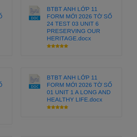
BTBT ANH LỚP 11
Ố
FORM MỚI 2026 TỜ SỐ
 luận nội dung trình bày
24 TEST 03 UNIT 6
PRESERVING OUR
HERITAGE.docx
BTBT ANH LỚP 11
Ố
FORM MỚI 2026 TỜ SỐ
01 UNIT 1 A LONG AND
HEALTHY LIFE.docx