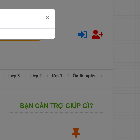
×
Lớp 3
Lớp 2
lớp 1
Ôn thi aptis
BẠN CẦN TRỢ GIÚP GÌ?