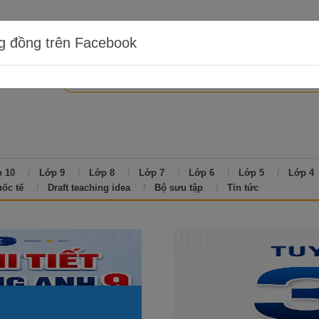
g đồng trên Facebook
 10
Lớp 9
Lớp 8
Lớp 7
Lớp 6
Lớp 5
Lớp 4
uốc tế
Draft teaching idea
Bộ sưu tập
Tin tức