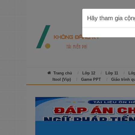
Hãy tham gia cộn
Trang chủ
Lớp 12
Lớp 11
Lớp
Itool (Vip)
Game PPT
Giáo trình q