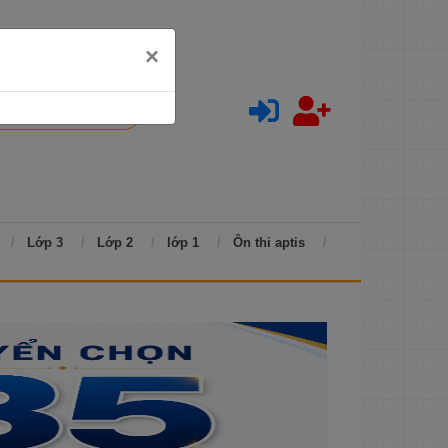
×
Lớp 3
Lớp 2
lớp 1
Ôn thi aptis