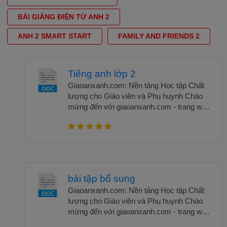
BÀI GIẢNG ĐIỆN TỬ ANH 2
ANH 2 SMART START
FAMILY AND FRIENDS 2
Tiếng anh lớp 2
Giaoanxanh.com: Nền tảng Học tập Chất
lượng cho Giáo viên và Phụ huynh Chào
mừng đến với giaoanxanh.com - trang web
giáo dục hàng đầu dành cho giáo viên và
phụ huynh! Chúng tôi tự hào là một nền
tảng học tập chất lượng, cung cấp các tài
liệu giáo dục đa dạng và hữu ích để hỗ trợ
công việc giảng dạy và sự phát triển của
học sinh. Giaoanxanh.com là một nguồn
bài tập bổ sung
thông tin phong phú và đáng tin cậy dành
Giaoanxanh.com: Nền tảng Học tập Chất
cho giáo viên và phụ huynh. Chúng tôi cung
lượng cho Giáo viên và Phụ huynh Chào
cấp hàng ngàn kế hoạch giảng dạy, gợi ý
mừng đến với giaoanxanh.com - trang web
bài giảng, bài kiểm tra, bài tập, và tài liệu
giáo dục hàng đầu dành cho giáo viên và
tham khảo chất lượng cao cho các cấp học