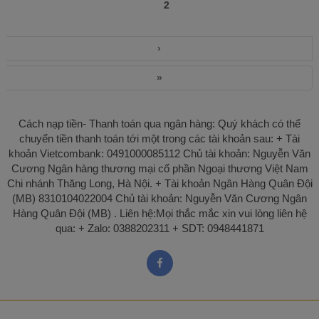
2
GLOBAL SUCCESS _ BÀI TẬP BỔ TRỢ.
Để tải trọn bộ chỉ với 50k hoặc 200K để sử
dụng toàn bộ kho tài liệu, vui lòng liên hệ
›
qua Zalo 0388202311 hoặc Fb: Hương
Trần.
»
Cách nạp tiền- Thanh toán qua ngân hàng: Quý khách có thể
chuyển tiền thanh toán tới một trong các tài khoản sau: + Tài
khoản Vietcombank: 0491000085112 Chủ tài khoản: Nguyễn Văn
Cương Ngân hàng thương mại cổ phần Ngoại thương Việt Nam
Chi nhánh Thăng Long, Hà Nội. + Tài khoản Ngân Hàng Quân Đội
(MB) 8310104022004 Chủ tài khoản: Nguyễn Văn Cương Ngân
Hàng Quân Đội (MB) . Liên hệ:Mọi thắc mắc xin vui lòng liên hệ
qua: + Zalo: 0388202311 + SDT: 0948441871