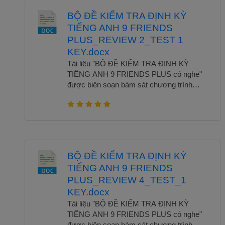
BỘ ĐỀ KIỂM TRA ĐỊNH KỲ
TIẾNG ANH 9 FRIENDS
PLUS_REVIEW 2_TEST 1
KEY.docx
Tài liệu "BỘ ĐỀ KIỂM TRA ĐỊNH KỲ
TIẾNG ANH 9 FRIENDS PLUS có nghe"
được biên soạn bám sát chương trình
sách giáo khoa Friends Plus lớp 9. Bộ đề
bao gồm các bài kiểm tra định kỳ theo từng
giai đoạn: giữa kỳ, cuối kỳ với đầy đủ 4 kỹ
năng Nghe - Nói - Đọc - Viết. Đặc biệt,
phần nghe có file audio rõ ràng, chuẩn
giọng giúp học sinh luyện kỹ năng hiệu quả.
BỘ ĐỀ KIỂM TRA ĐỊNH KỲ
Đáp án và hướng dẫn chấm đi kèm giúp
TIẾNG ANH 9 FRIENDS
giáo viên thuận tiện trong việc đánh giá.
PLUS_REVIEW 4_TEST_1
Đây là tài liệu hữu ích cho cả học sinh ôn
luyện và giáo viên sử dụng trong kiểm tra,
KEY.docx
đánh giá. Để tải trọn bộ chỉ với 80k hoặc
Tài liệu "BỘ ĐỀ KIỂM TRA ĐỊNH KỲ
300K để sử dụng toàn bộ kho tài liệu, vui
TIẾNG ANH 9 FRIENDS PLUS có nghe"
lòng liên hệ qua Zalo 0388202311 hoặc Fb:
được biên soạn bám sát chương trình