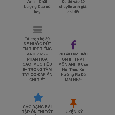
Anh – Chất
Đề thi vào 10
Lượng Cao có
chuyên anh giải
key
chi tiết
Tải trọn bộ 30
ĐỀ NƯỚC RÚT
TN THPT TIẾNG
ANH 2026 –
20 Bài Đọc Hiểu
PHÂN HÓA
ÔN thi TNPT
CAO, MỤC TIÊU
MÔN ANH 8 Câu
9+ TRONG TẦM
Hỏi Theo Xu
TAY CÓ ĐÁP ÁN
Hướng Ra Đề
CHI TIẾT
Mới Nhất
CÁC DẠNG BÀI
TẬP ÔN THI TỐT
LUYỆN KỸ