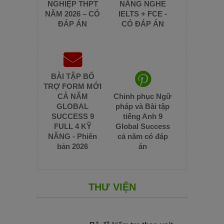
NGHIỆP THPT
NĂNG NGHE
NĂM 2026 – CÓ
IELTS + FCE -
ĐÁP ÁN
CÓ ĐÁP ÁN
BÀI TẬP BỔ
TRỢ FORM MỚI
CẢ NĂM
Chinh phục Ngữ
GLOBAL
pháp và Bài tập
SUCCESS 9
tiếng Anh 9
FULL 4 KỸ
Global Success
NĂNG - Phiên
cả năm có đáp
bản 2026
án
THƯ VIỆN