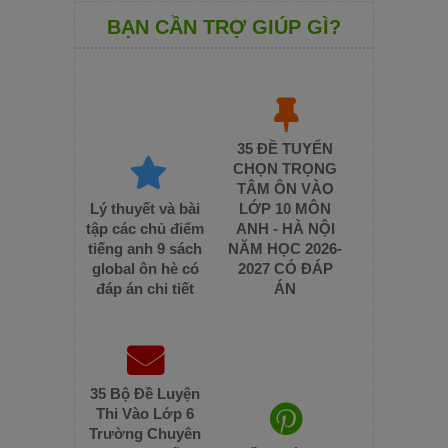
BẠN CẦN TRỢ GIÚP GÌ?
35 ĐỀ TUYỂN
CHỌN TRỌNG
TÂM ÔN VÀO
Lý thuyết và bài
LỚP 10 MÔN
tập các chủ điểm
ANH - HÀ NỘI
tiếng anh 9 sách
NĂM HỌC 2026-
global ôn hè có
2027 CÓ ĐÁP
đáp án chi tiết
ÁN
35 Bộ Đề Luyện
Thi Vào Lớp 6
Trường Chuyên