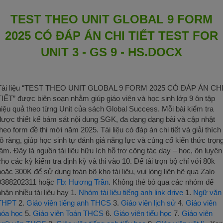
TEST THEO UNIT GLOBAL 9 FORM
2025 CÓ ĐÁP ÁN CHI TIẾT TEST FOR
UNIT 3 - GS 9 - HS.DOCX
Tài liệu “TEST THEO UNIT GLOBAL 9 FORM 2025 CÓ ĐÁP ÁN CH
TIẾT” được biên soạn nhằm giúp giáo viên và học sinh lớp 9 ôn tập
hiệu quả theo từng Unit của sách Global Success. Mỗi bài kiểm tra
được thiết kế bám sát nội dung SGK, đa dạng dạng bài và cập nhật
theo form đề thi mới năm 2025. Tài liệu có đáp án chi tiết và giải thích
rõ ràng, giúp học sinh tự đánh giá năng lực và củng cố kiến thức trọn
tâm. Đây là nguồn tài liệu hữu ích hỗ trợ công tác dạy – học, ôn luyện
cho các kỳ kiểm tra định kỳ và thi vào 10. Để tải trọn bộ chỉ với 80k
hoặc 300K để sử dụng toàn bộ kho tài liệu, vui lòng liên hệ qua Zalo
0388202311 hoặc
Fb: Hương Trần
. Không thẻ bỏ qua các nhóm để
nhận nhiều tài liệu hay 1.
Nhóm tài liệu tiếng anh link drive
1.
Ngữ văn
THPT
2.
Giáo viên tiếng anh THCS
3.
Giáo viên lịch sử
4.
Giáo viên
hóa học
5.
Giáo viên Toán THCS
6.
Giáo viên tiểu học
7.
Giáo viên