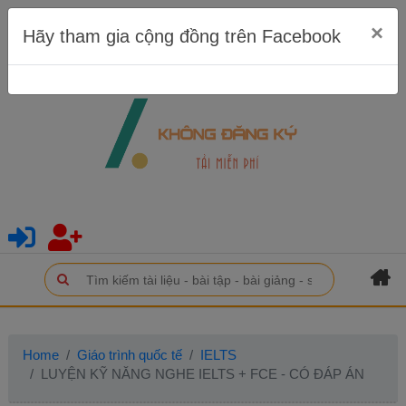
×
Hãy tham gia cộng đồng trên Facebook
Home
Giáo trình quốc tế
IELTS
LUYỆN KỸ NĂNG NGHE IELTS + FCE - CÓ ĐÁP ÁN