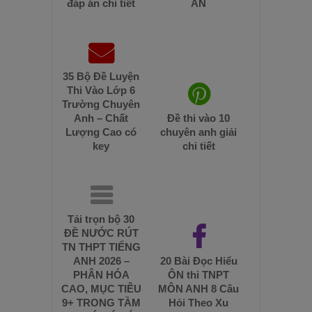
đáp án chi tiết
ÁN
35 Bộ Đề Luyện
Thi Vào Lớp 6
Trường Chuyên
Anh – Chất
Đề thi vào 10
Lượng Cao có
chuyên anh giải
key
chi tiết
Tải trọn bộ 30
ĐỀ NƯỚC RÚT
TN THPT TIẾNG
ANH 2026 –
20 Bài Đọc Hiểu
PHÂN HÓA
ÔN thi TNPT
CAO, MỤC TIÊU
MÔN ANH 8 Câu
9+ TRONG TẦM
Hỏi Theo Xu