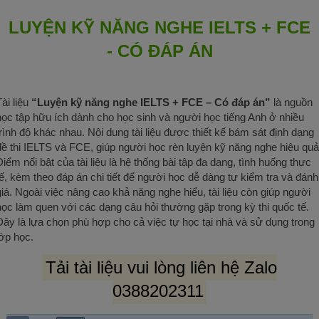
LUYỆN KỸ NĂNG NGHE IELTS + FCE
- CÓ ĐÁP ÁN
Tài liệu
“Luyện kỹ năng nghe IELTS + FCE – Có đáp án”
là nguồn
học tập hữu ích dành cho học sinh và người học tiếng Anh ở nhiều
trình độ khác nhau. Nội dung tài liệu được thiết kế bám sát định dạng
đề thi IELTS và FCE, giúp người học rèn luyện kỹ năng nghe hiệu quả
Điểm nổi bật của tài liệu là hệ thống bài tập đa dạng, tình huống thực
tế, kèm theo đáp án chi tiết để người học dễ dàng tự kiểm tra và đánh
giá. Ngoài việc nâng cao khả năng nghe hiểu, tài liệu còn giúp người
học làm quen với các dạng câu hỏi thường gặp trong kỳ thi quốc tế.
Đây là lựa chọn phù hợp cho cả việc tự học tại nhà và sử dụng trong
lớp học.
Tải tài liệu vui lòng liên hệ Zalo
0388202311