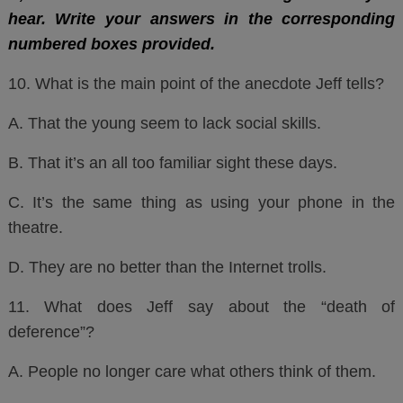
very different by the time it’s
hear. Write your answers in the corresponding
actually manufactured. But I
do hope to see it on the
numbered boxes provided.
market one day.
10. What is the main point of the anecdote Jeff tells?
A. That the young seem to lack social skills.
B. That it’s an all too familiar sight these days.
C. It’s the same thing as using your phone in the
theatre.
D. They are no better than the Internet trolls.
11. What does Jeff say about the “death of
deference”?
A. People no longer care what others think of them.