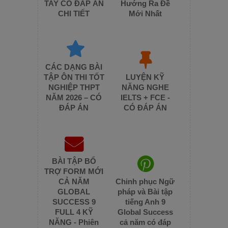
TAY CÓ ĐÁP ÁN
Hướng Ra Đề
CHI TIẾT
Mới Nhất
CÁC DẠNG BÀI
TẬP ÔN THI TỐT
LUYỆN KỸ
NGHIỆP THPT
NĂNG NGHE
NĂM 2026 – CÓ
IELTS + FCE -
ĐÁP ÁN
CÓ ĐÁP ÁN
BÀI TẬP BỔ
TRỢ FORM MỚI
CẢ NĂM
Chinh phục Ngữ
GLOBAL
pháp và Bài tập
SUCCESS 9
tiếng Anh 9
FULL 4 KỸ
Global Success
NĂNG - Phiên
cả năm có đáp