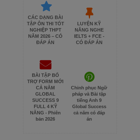
CÁC DẠNG BÀI
TẬP ÔN THI TỐT
LUYỆN KỸ
NGHIỆP THPT
NĂNG NGHE
NĂM 2026 – CÓ
IELTS + FCE -
ĐÁP ÁN
CÓ ĐÁP ÁN
BÀI TẬP BỔ
TRỢ FORM MỚI
CẢ NĂM
Chinh phục Ngữ
GLOBAL
pháp và Bài tập
SUCCESS 9
tiếng Anh 9
FULL 4 KỸ
Global Success
NĂNG - Phiên
cả năm có đáp
bản 2026
án