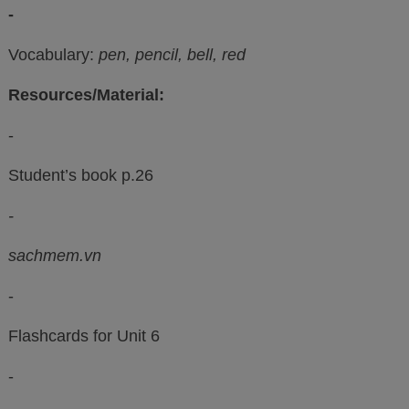
-
Vocabulary:
pen, pencil, bell, red
Resources/Material:
-
Student’s book p.26
-
sachmem.vn
-
Flashcards for Unit 6
-