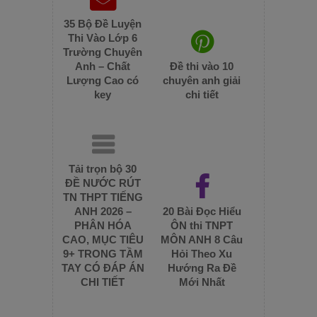
35 Bộ Đề Luyện
Thi Vào Lớp 6
Trường Chuyên
Anh – Chất
Đề thi vào 10
Lượng Cao có
chuyên anh giải
key
chi tiết
Tải trọn bộ 30
ĐỀ NƯỚC RÚT
TN THPT TIẾNG
ANH 2026 –
20 Bài Đọc Hiểu
PHÂN HÓA
ÔN thi TNPT
CAO, MỤC TIÊU
MÔN ANH 8 Câu
9+ TRONG TẦM
Hỏi Theo Xu
TAY CÓ ĐÁP ÁN
Hướng Ra Đề
CHI TIẾT
Mới Nhất