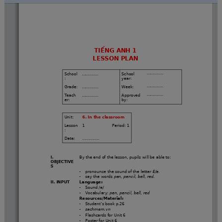
Toggle
Find
Zoom
Zoom
Tool
Sidebar
Out
In
TIẾNG ANH 1
LESSON PLAN
.............
School
.............
School 
:
year:
.............
Grade:
.............
Week:
.............
Teach
.............
Approved 
er:
by:
Unit:
6. In the classroom
Lesson
1                      Period: 1
:
Date:
............. 
I.
By the end of the lesson, 
pupils will be able to:
OBJECTIVE
S
-
pronounce the sound of the letter 
E/e.
-
say the words 
pen, pencil, bell, red.
II. INPUT
Language: 
-
Sound /e/
-
Vocabulary: 
pen, pencil, bell, red
Resources/Material: 
-
Student’s book p.26 
-
sachmem.vn
-
Flashcards for Unit 6  
-
Poster for Unit 6