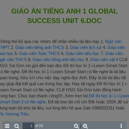
GIÁO ÁN TIẾNG ANH 1 GLOBAL
SUCCESS UNIT 6.DOC
Không thẻ bỏ qua các nhóm để nhận nhiều tài liệu hay 1.
Ngữ văn
THPT
2.
Giáo viên tiếng anh THCS
3.
Giáo viên lịch sử
4.
Giáo viên
hóa học
5.
Giáo viên Toán THCS
6.
Giáo viên tiểu học
7.
Giáo viên
ngữ văn THCS
8.
Giáo viên tiếng anh tiểu học
9.
Giáo viên vật lí
CLB
HSG Sài Gòn xin gửi đến bạn đọc Đề thi học kì 1 i-Learn Smart Start
ó file nghe. Đề thi học kì 1 i-Learn Smart Start có file nghe là tài liệu
quan trọng, hữu ích cho việc dạy nghe đọc Anh. Đây là bộ tài liệu rất
hay giúp đạt kết quả cao trong học tập. Hay tải ngay Đề thi học kì 1 i-
Learn Smart Start có file nghe. CLB HSG Sài Gòn luôn đồng hành
cùng bạn. Chúc bạn thành công!!!!..Xem trọn bộ
Đề thi học kì 1 i-Lear
Smart Start 3 có file nghe
. Để tải trọn bộ chỉ với 50k hoặc 250K để sử
dụng toàn bộ kho tài liệu, vui lòng liên hệ qua Zalo 0388202311 hoặc
Fb: Hương Trần
.
of 16