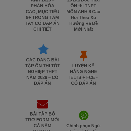
PHÂN HÓA
ÔN thi TNPT
CAO, MỤC TIÊU
MÔN ANH 8 Câu
9+ TRONG TẦM
Hỏi Theo Xu
TAY CÓ ĐÁP ÁN
Hướng Ra Đề
CHI TIẾT
Mới Nhất
CÁC DẠNG BÀI
TẬP ÔN THI TỐT
LUYỆN KỸ
NGHIỆP THPT
NĂNG NGHE
NĂM 2026 – CÓ
IELTS + FCE -
ĐÁP ÁN
CÓ ĐÁP ÁN
BÀI TẬP BỔ
TRỢ FORM MỚI
CẢ NĂM
Chinh phục Ngữ