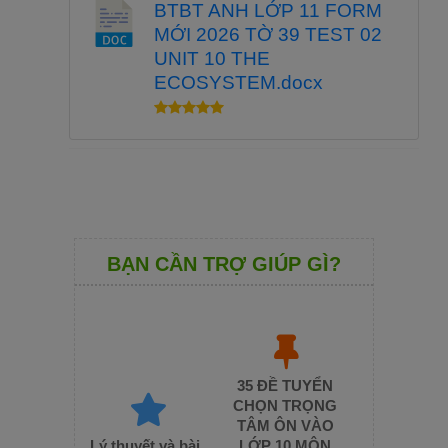
BTBT ANH LỚP 11 FORM
MỚI 2026 TỜ 39 TEST 02
UNIT 10 THE
ECOSYSTEM.docx
BẠN CẦN TRỢ GIÚP GÌ?
35 ĐỀ TUYỂN
CHỌN TRỌNG
TÂM ÔN VÀO
Lý thuyết và bài
LỚP 10 MÔN