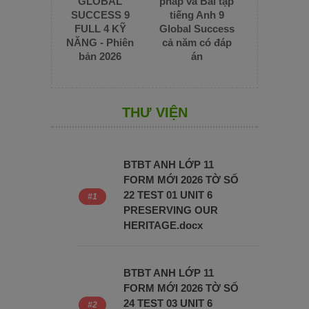
GLOBAL
pháp và Bài tập
SUCCESS 9
tiếng Anh 9
FULL 4 KỸ
Global Success
NĂNG - Phiên
cả năm có đáp
bản 2026
án
THƯ VIỆN
BTBT ANH LỚP 11
FORM MỚI 2026 TỜ SỐ
22 TEST 01 UNIT 6
PRESERVING OUR
HERITAGE.docx
BTBT ANH LỚP 11
FORM MỚI 2026 TỜ SỐ
24 TEST 03 UNIT 6