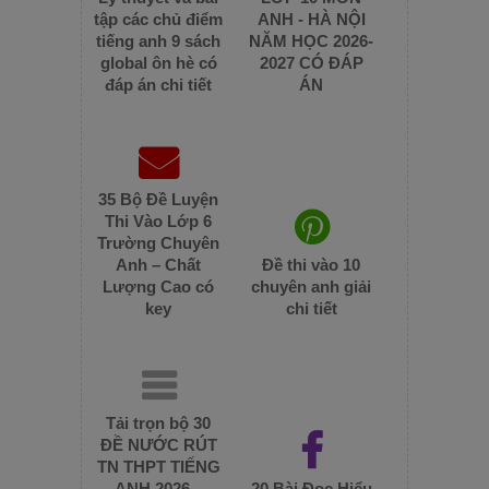
tập các chủ điểm
ANH - HÀ NỘI
tiếng anh 9 sách
NĂM HỌC 2026-
global ôn hè có
2027 CÓ ĐÁP
đáp án chi tiết
ÁN
35 Bộ Đề Luyện
Thi Vào Lớp 6
Trường Chuyên
Anh – Chất
Đề thi vào 10
Lượng Cao có
chuyên anh giải
key
chi tiết
Tải trọn bộ 30
ĐỀ NƯỚC RÚT
TN THPT TIẾNG
ANH 2026 –
20 Bài Đọc Hiểu