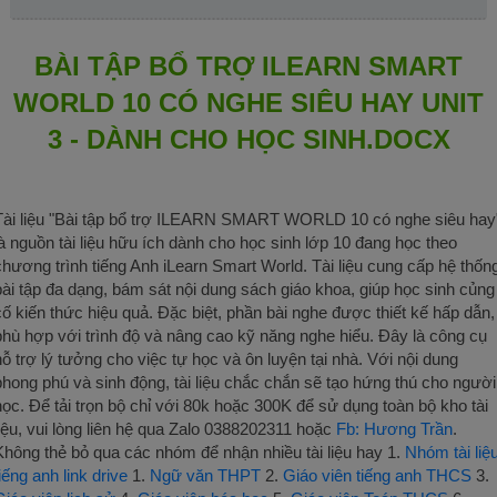
BÀI TẬP BỔ TRỢ ILEARN SMART
WORLD 10 CÓ NGHE SIÊU HAY UNIT
3 - DÀNH CHO HỌC SINH.DOCX
Tài liệu "Bài tập bổ trợ ILEARN SMART WORLD 10 có nghe siêu hay
là nguồn tài liệu hữu ích dành cho học sinh lớp 10 đang học theo
chương trình tiếng Anh iLearn Smart World. Tài liệu cung cấp hệ thốn
bài tập đa dạng, bám sát nội dung sách giáo khoa, giúp học sinh củng
cố kiến thức hiệu quả. Đặc biệt, phần bài nghe được thiết kế hấp dẫn,
phù hợp với trình độ và nâng cao kỹ năng nghe hiểu. Đây là công cụ
hỗ trợ lý tưởng cho việc tự học và ôn luyện tại nhà. Với nội dung
phong phú và sinh động, tài liệu chắc chắn sẽ tạo hứng thú cho người
học. Để tải trọn bộ chỉ với 80k hoặc 300K để sử dụng toàn bộ kho tài
liệu, vui lòng liên hệ qua Zalo 0388202311 hoặc
Fb: Hương Trần
.
Không thẻ bỏ qua các nhóm để nhận nhiều tài liệu hay 1.
Nhóm tài liệ
tiếng anh link drive
1.
Ngữ văn THPT
2.
Giáo viên tiếng anh THCS
3.