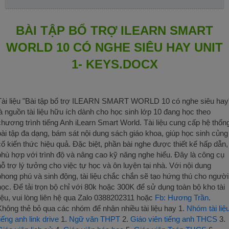
BÀI TẬP BỔ TRỢ ILEARN SMART
WORLD 10 CÓ NGHE SIÊU HAY UNIT
1- KEYS.DOCX
Tài liệu "Bài tập bổ trợ ILEARN SMART WORLD 10 có nghe siêu hay
là nguồn tài liệu hữu ích dành cho học sinh lớp 10 đang học theo
chương trình tiếng Anh iLearn Smart World. Tài liệu cung cấp hệ thốn
bài tập đa dạng, bám sát nội dung sách giáo khoa, giúp học sinh củng
cố kiến thức hiệu quả. Đặc biệt, phần bài nghe được thiết kế hấp dẫn,
phù hợp với trình độ và nâng cao kỹ năng nghe hiểu. Đây là công cụ
hỗ trợ lý tưởng cho việc tự học và ôn luyện tại nhà. Với nội dung
phong phú và sinh động, tài liệu chắc chắn sẽ tạo hứng thú cho người
học. Để tải trọn bộ chỉ với 80k hoặc 300K để sử dụng toàn bộ kho tài
liệu, vui lòng liên hệ qua Zalo 0388202311 hoặc
Fb: Hương Trần
.
Không thẻ bỏ qua các nhóm để nhận nhiều tài liệu hay 1.
Nhóm tài liệ
tiếng anh link drive
1.
Ngữ văn THPT
2.
Giáo viên tiếng anh THCS
3.