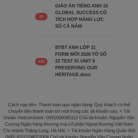
GIÁO ÁN TIẾNG ANH 10
GLOBAL SUCCESS CÓ
TÍCH HỢP NĂNG LỰC
SỐ CẢ NĂM
BTBT ANH LỚP 11
FORM MỚI 2026 TỜ SỐ
22 TEST 01 UNIT 6
PRESERVING OUR
HERITAGE.docx
Cách nạp tiền- Thanh toán qua ngân hàng: Quý khách có thể
chuyển tiền thanh toán tới một trong các tài khoản sau: + Tài
khoản Vietcombank: 0491000085112 Chủ tài khoản: Nguyễn Văn
Cương Ngân hàng thương mại cổ phần Ngoại thương Việt Nam
Chi nhánh Thăng Long, Hà Nội. + Tài khoản Ngân Hàng Quân Đội
(MB) 8310104022004 Chủ tài khoản: Nguyễn Văn Cương Ngân