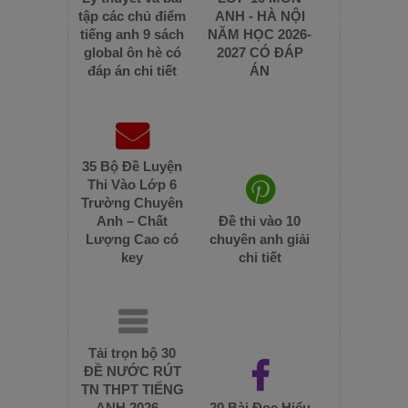
tập các chủ điểm
ANH - HÀ NỘI
tiếng anh 9 sách
NĂM HỌC 2026-
global ôn hè có
2027 CÓ ĐÁP
đáp án chi tiết
ÁN
35 Bộ Đề Luyện
Thi Vào Lớp 6
Trường Chuyên
Anh – Chất
Đề thi vào 10
Lượng Cao có
chuyên anh giải
key
chi tiết
Tải trọn bộ 30
ĐỀ NƯỚC RÚT
TN THPT TIẾNG
ANH 2026 –
20 Bài Đọc Hiểu