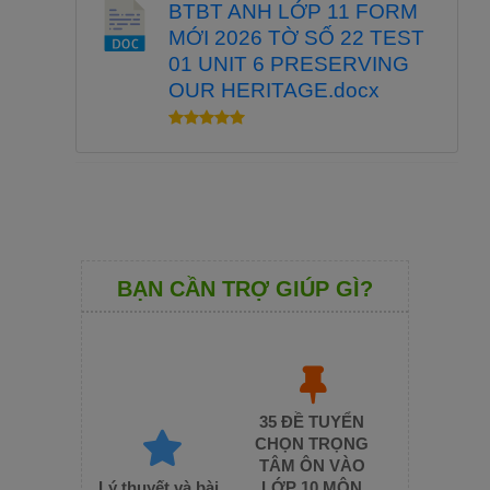
BTBT ANH LỚP 11 FORM
MỚI 2026 TỜ SỐ 22 TEST
01 UNIT 6 PRESERVING
OUR HERITAGE.docx
BẠN CẦN TRỢ GIÚP GÌ?
35 ĐỀ TUYỂN
CHỌN TRỌNG
TÂM ÔN VÀO
Lý thuyết và bài
LỚP 10 MÔN