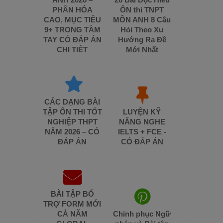
PHÂN HÓA
ÔN thi TNPT
CAO, MỤC TIÊU
MÔN ANH 8 Câu
9+ TRONG TẦM
Hỏi Theo Xu
TAY CÓ ĐÁP ÁN
Hướng Ra Đề
CHI TIẾT
Mới Nhất
CÁC DẠNG BÀI
TẬP ÔN THI TỐT
LUYỆN KỸ
NGHIỆP THPT
NĂNG NGHE
NĂM 2026 – CÓ
IELTS + FCE -
ĐÁP ÁN
CÓ ĐÁP ÁN
BÀI TẬP BỔ
TRỢ FORM MỚI
CẢ NĂM
Chinh phục Ngữ