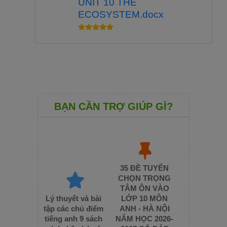
UNIT 10 THE
ECOSYSTEM.docx
BẠN CẦN TRỢ GIÚP GÌ?
35 ĐỀ TUYỂN
CHỌN TRỌNG
TÂM ÔN VÀO
Lý thuyết và bài
LỚP 10 MÔN
tập các chủ điểm
ANH - HÀ NỘI
tiếng anh 9 sách
NĂM HỌC 2026-