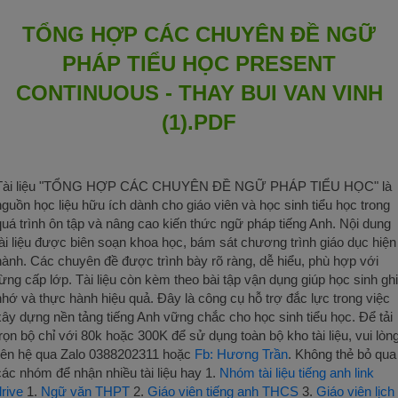
TỔNG HỢP CÁC CHUYÊN ĐỀ NGỮ
PHÁP TIỂU HỌC PRESENT
CONTINUOUS - THAY BUI VAN VINH
(1).PDF
Tài liệu "TỔNG HỢP CÁC CHUYÊN ĐỀ NGỮ PHÁP TIỂU HỌC" là
nguồn học liệu hữu ích dành cho giáo viên và học sinh tiểu học trong
quá trình ôn tập và nâng cao kiến thức ngữ pháp tiếng Anh. Nội dung
tài liệu được biên soạn khoa học, bám sát chương trình giáo dục hiện
hành. Các chuyên đề được trình bày rõ ràng, dễ hiểu, phù hợp với
từng cấp lớp. Tài liệu còn kèm theo bài tập vận dụng giúp học sinh ghi
nhớ và thực hành hiệu quả. Đây là công cụ hỗ trợ đắc lực trong việc
xây dựng nền tảng tiếng Anh vững chắc cho học sinh tiểu học. Để tải
trọn bộ chỉ với 80k hoặc 300K để sử dụng toàn bộ kho tài liệu, vui lòn
liên hệ qua Zalo 0388202311 hoặc
Fb: Hương Trần
. Không thẻ bỏ qua
các nhóm để nhận nhiều tài liệu hay 1.
Nhóm tài liệu tiếng anh link
drive
1.
Ngữ văn THPT
2.
Giáo viên tiếng anh THCS
3.
Giáo viên lịch