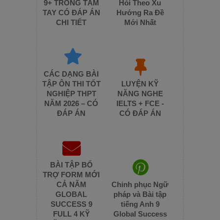
9+ TRONG TẦM
Hỏi Theo Xu
TAY CÓ ĐÁP ÁN
Hướng Ra Đề
CHI TIẾT
Mới Nhất
CÁC DẠNG BÀI
TẬP ÔN THI TỐT
LUYỆN KỸ
NGHIỆP THPT
NĂNG NGHE
NĂM 2026 – CÓ
IELTS + FCE -
ĐÁP ÁN
CÓ ĐÁP ÁN
BÀI TẬP BỔ
TRỢ FORM MỚI
CẢ NĂM
Chinh phục Ngữ
GLOBAL
pháp và Bài tập
SUCCESS 9
tiếng Anh 9
FULL 4 KỸ
Global Success