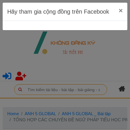
×
Hãy tham gia cộng đồng trên Facebook
Home
ANH 5 GLOBAL
ANH 5 GLOBAL _ Bài tập
TỔNG HỢP CÁC CHUYÊN ĐỀ NGỮ PHÁP TIỂU HỌC PRESE