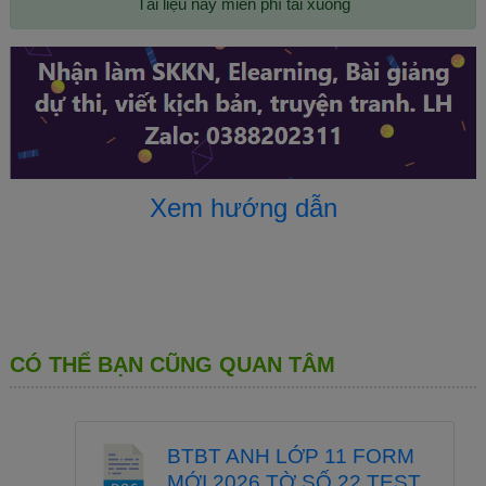
Tài liệu này miễn phí tải xuống
- She is driving the car.
- They are not talking.
- Is he going to the cinema?
3 . 
DẤU HIỆU NHẬN BIẾT
    Trong thì Hiện tại tiếp diễn, ta thường bắt gặp những cụm từ sau:
  now/ right now

  at the moment / at present

  Hurry up! Look! 
 Watch out! Listen!

4 . 
CÁCH CHIA ĐỘNG TỪ 
Xem hướng dẫn
    Đối với hầu hết các động từ, ta thêm đuôi 
“-ing”
 vào sau.
→
→ 
read 
 read
ing
;       
do 
do
ing
    Nếu tận cùng động từ là 
“phụ âm + e”
 thì bỏ 
“e”
 rồi thêm 
đuôi 
“-ing”
.
→ 
→ 
come 
com
ing
;      
make 
mak
ing
29
Minhthangbooks - chuyên sách tiếng Anh
CÓ THỂ BẠN CŨNG QUAN TÂM
BTBT ANH LỚP 11 FORM
MỚI 2026 TỜ SỐ 22 TEST