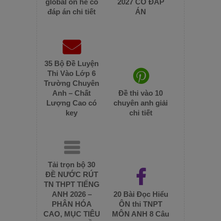
global ôn hè có
2027 CÓ ĐÁP
đáp án chi tiết
ÁN
35 Bộ Đề Luyện
Thi Vào Lớp 6
Trường Chuyên
Anh – Chất
Đề thi vào 10
Lượng Cao có
chuyên anh giải
key
chi tiết
Tải trọn bộ 30
ĐỀ NƯỚC RÚT
TN THPT TIẾNG
ANH 2026 –
20 Bài Đọc Hiểu
PHÂN HÓA
ÔN thi TNPT
CAO, MỤC TIÊU
MÔN ANH 8 Câu