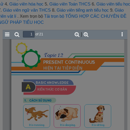
sử
4.
Giáo viên hóa học
5.
Giáo viên Toán THCS
6.
Giáo viên tiểu họ
7.
Giáo viên ngữ văn THCS
8.
Giáo viên tiếng anh tiểu học
9.
Giáo
iên vật lí
. Xem trọn bộ
Tải trọn bộ TỔNG HỢP CÁC CHUYÊN ĐỀ
NGỮ PHÁP TIỂU HỌC
of 21
Toggle
Find
Zoom
Zoom
Tool
Sidebar
Out
In
Topic 12
PRESENT CONTINUOUS 
HIỆN TẠI TIẾP DIỄN
BASIC KNOWLEDGE 
A
KIẾN THỨC CƠ BẢN
1 . 
CÁCH SỬ DỤNG
It is running.
It is sleeping.
It is sitting.