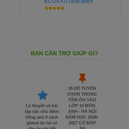
ECOSYSTEM.docx
BẠN CẦN TRỢ GIÚP GÌ?
35 ĐỀ TUYỂN
CHỌN TRỌNG
TÂM ÔN VÀO
Lý thuyết và bài
LỚP 10 MÔN
tập các chủ điểm
ANH - HÀ NỘI
tiếng anh 9 sách
NĂM HỌC 2026-
global ôn hè có
2027 CÓ ĐÁP
đáp án chi tiết
ÁN