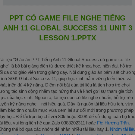
PPT CÓ GAME FILE NGHE TIẾNG
ANH 11 GLOBAL SUCCESS 11 UNIT 3
LESSON 1.PPTX
Tài liệu “Giáo án PPT Tiếng Anh 11 Global Success có game có file
nghe” là bộ bài giảng điện tử được thiết kế khoa học, hiện đại, hỗ trợ
tối đa cho giáo viên trong giảng dạy. Nội dung giáo án bám sát chươn
trình SGK Global Success 11, giúp học sinh nắm vững kiến thức và
phát triển đủ 4 kỹ năng. Điểm nổi bật của tài liệu là tích hợp trò chơi
tương tác sinh động nhằm tạo hứng thú và khơi gợi sự tham gia tích
cực của học sinh. Ngoài ra, tài liệu còn có file nghe chuẩn, hỗ trợ rèn
luyện kỹ năng nghe – nói hiệu quả. Đây là nguồn tài liệu hữu ích, vừa
đảm bảo tính chuẩn mực vừa đem lại sự đổi mới trong phương pháp
dạy học. Để tải trọn bộ chỉ với 80k hoặc 300K để sử dụng toàn bộ kh
tài liệu, vui lòng liên hệ qua Zalo 0388202311 hoặc
Fb: Hương Trần
.
Không thẻ bỏ qua các nhóm để nhận nhiều tài liệu hay 1.
Nhóm tài liệ