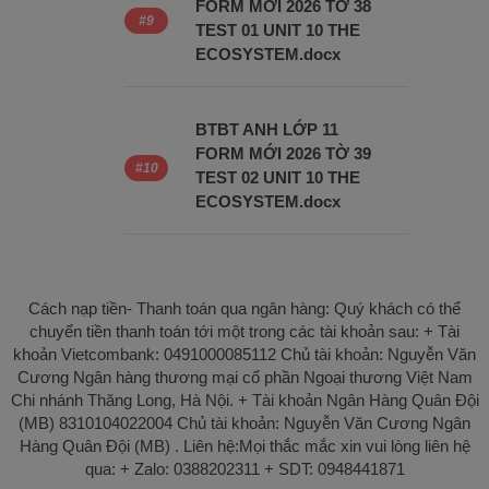
FORM MỚI 2026 TỜ 38
TEST 01 UNIT 10 THE
ECOSYSTEM.docx
BTBT ANH LỚP 11
FORM MỚI 2026 TỜ 39
TEST 02 UNIT 10 THE
ECOSYSTEM.docx
Cách nạp tiền- Thanh toán qua ngân hàng: Quý khách có thể
chuyển tiền thanh toán tới một trong các tài khoản sau: + Tài
khoản Vietcombank: 0491000085112 Chủ tài khoản: Nguyễn Văn
Cương Ngân hàng thương mại cổ phần Ngoại thương Việt Nam
Chi nhánh Thăng Long, Hà Nội. + Tài khoản Ngân Hàng Quân Đội
(MB) 8310104022004 Chủ tài khoản: Nguyễn Văn Cương Ngân
Hàng Quân Đội (MB) . Liên hệ:Mọi thắc mắc xin vui lòng liên hệ
qua: + Zalo: 0388202311 + SDT: 0948441871