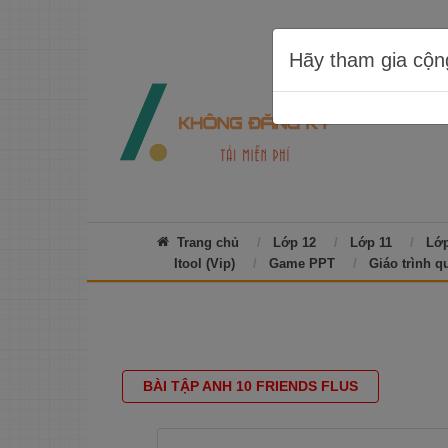
Hãy tham gia cộn
Trang chủ
Lớp 12
Lớp 11
Lớp
Itool (Vip)
Game PPT
Giáo trình q
BÀI TẬP ANH 10 FRIENDS FLUS