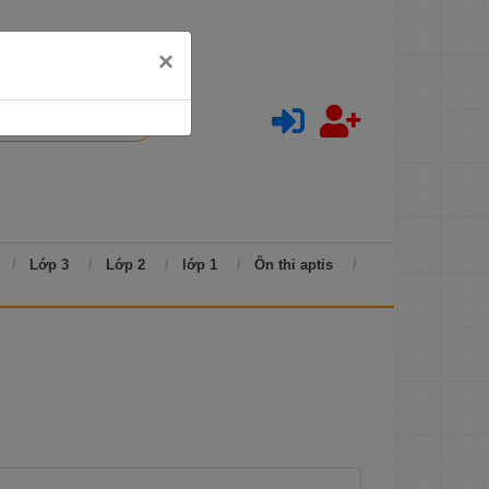
×
Lớp 3
Lớp 2
lớp 1
Ôn thi aptis