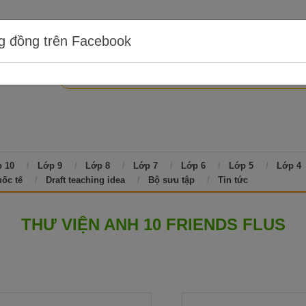
g đồng trên Facebook
 10
Lớp 9
Lớp 8
Lớp 7
Lớp 6
Lớp 5
Lớp 4
uốc tế
Draft teaching idea
Bộ sưu tập
Tin tức
THƯ VIỆN ANH 10 FRIENDS FLUS