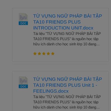
TỪ VỰNG NGỮ PHÁP BÀI TẬP
TA10 FRIENDS PLUS
INTRODUCTION UNIT.docx
Tài liệu "TỪ VỰNG NGỮ PHÁP BÀI TẬP
TA10 FRIENDS PLUS" là nguồn học tập
hữu ích dành cho học sinh lớp 10 đang
theo chương trình Tiếng Anh Friends Plus.
Tài liệu tổng hợp từ vựng trọng tâm và
điểm ngữ pháp quan trọng theo từng unit
một cách rõ ràng, dễ hiểu. Các bài tập
được thiết kế phong phú, bám sát nội dung
sách giáo khoa giúp học sinh luyện tập hiệu
TỪ VỰNG NGỮ PHÁP BÀI TẬP
quả. Ngoài ra, tài liệu còn hỗ trợ củng cố
TA10 FRIENDS PLUS Unit 1 -
kiến thức và nâng cao kỹ năng làm bài thi.
FEELINGS.docx
Đây là công cụ đồng hành lý tưởng trong
quá trình học và ôn luyện tiếng Anh lớp 10.
Tài liệu "TỪ VỰNG NGỮ PHÁP BÀI TẬP
Để tải trọn bộ chỉ với 80k hoặc 300K để sử
TA10 FRIENDS PLUS" là nguồn học tập
dụng toàn bộ kho tài liệu, vui lòng liên hệ
hữu ích dành cho học sinh lớp 10 đang