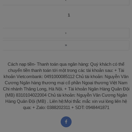
kiến thức và nâng cao kỹ năng làm bài thi.
‹
Giáo viên vật lí . Xem trọn bộ Tải trọn bộ
Đây là công cụ đồng hành lý tưởng trong
TỪ VỰNG NGỮ PHÁP BÀI TẬP TA10
quá trình học và ôn luyện tiếng Anh lớp 10.
1
FRIENDS PLUS
Để tải trọn bộ chỉ với 80k hoặc 300K để sử
dụng toàn bộ kho tài liệu, vui lòng liên hệ
qua Zalo 0388202311 hoặc Fb: Hương
›
Trần. Không thẻ bỏ qua các nhóm để nhận
nhiều tài liệu hay 1. Nhóm tài liệu tiếng anh
»
link drive 1. Ngữ văn THPT 2. Giáo viên
tiếng anh THCS 3. Giáo viên lịch sử 4.
Giáo viên hóa học 5. Giáo viên Toán THCS
Cách nạp tiền- Thanh toán qua ngân hàng: Quý khách có thể
6. Giáo viên tiểu học 7. Giáo viên ngữ văn
chuyển tiền thanh toán tới một trong các tài khoản sau: + Tài
THCS 8. Giáo viên tiếng anh tiểu học 9.
khoản Vietcombank: 0491000085112 Chủ tài khoản: Nguyễn Văn
Giáo viên vật lí
Cương Ngân hàng thương mại cổ phần Ngoại thương Việt Nam
Chi nhánh Thăng Long, Hà Nội. + Tài khoản Ngân Hàng Quân Đội
(MB) 8310104022004 Chủ tài khoản: Nguyễn Văn Cương Ngân
Hàng Quân Đội (MB) . Liên hệ:Mọi thắc mắc xin vui lòng liên hệ
qua: + Zalo: 0388202311 + SDT: 0948441871