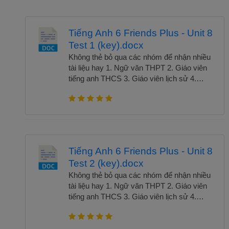
Tiếng Anh 6 Friends Plus - Unit 8
Test 1 (key).docx
Không thẻ bỏ qua các nhóm để nhận nhiều
tài liệu hay 1. Ngữ văn THPT 2. Giáo viên
tiếng anh THCS 3. Giáo viên lịch sử 4.
Giáo viên hóa học 5. Giáo viên Toán THCS
6. Giáo viên tiểu học 7. Giáo viên ngữ văn
THCS 8. Giáo viên tiếng anh tiểu học 9.
Giáo viên vật lí "Tiếng Anh 6 Friends Plus -
Đề kiểm tra nâng cao đủ đáp án" là một tài
liệu ôn luyện hữu ích cho các em học sinh
Tiếng Anh 6 Friends Plus - Unit 8
lớp 6 muốn nâng cao kỹ năng tiếng Anh
Test 2 (key).docx
của mình. Tài liệu bao gồm các đề kiểm tra
được thiết kế để đánh giá năng lực của
Không thẻ bỏ qua các nhóm để nhận nhiều
người học trong nhiều kỹ năng tiếng Anh,
tài liệu hay 1. Ngữ văn THPT 2. Giáo viên
bao gồm nghe, nói, đọc và viết. Các đề
tiếng anh THCS 3. Giáo viên lịch sử 4.
kiểm tra trong tài liệu được thiết kế đầy đủ
Giáo viên hóa học 5. Giáo viên Toán THCS
và có đáp án chi tiết, giúp người học có thể
6. Giáo viên tiểu học 7. Giáo viên ngữ văn
kiểm tra kiến thức của mình và tự đánh giá
THCS 8. Giáo viên tiếng anh tiểu học 9.