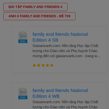
BÀI TẬP FAMILY AND FRIENDS 4
ANH 4 FAMILY AND FRIENDS - ĐỀ THI
family and friends National
Edition 4 SB
Giaoanxanh.com: Nền tảng Học tập Chất
lượng cho Giáo viên và Phụ huynh Chào
mừng đến với giaoanxanh.com - trang web
giáo dục hàng đầu dành cho giáo viên và
phụ huynh! Chúng tôi tự hào là một nền
tảng học tập chất lượng, cung cấp các tài
liệu giáo dục đa dạng và hữu ích để hỗ trợ
công việc giảng dạy và sự phát triển của
học sinh. Giaoanxanh.com là một nguồn
family and friends National
thông tin phong phú và đáng tin cậy dành
Edition 4 WB
cho giáo viên và phụ huynh. Chúng tôi cung
cấp hàng ngàn kế hoạch giảng dạy, gợi ý
Giaoanxanh.com: Nền tảng Học tập Chất
bài giảng, bài kiểm tra, bài tập, và tài liệu
lượng cho Giáo viên và Phụ huynh Chào