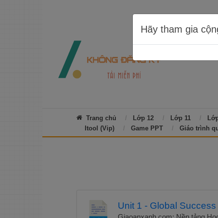
Hãy tham gia cộn
Trang chủ
Lớp 12
Lớp 11
Lớp
Itool (Vip)
Game PPT
Giáo trình q
Unit 1 - Global Success
Giaoanxanh.com: Nền tảng Học