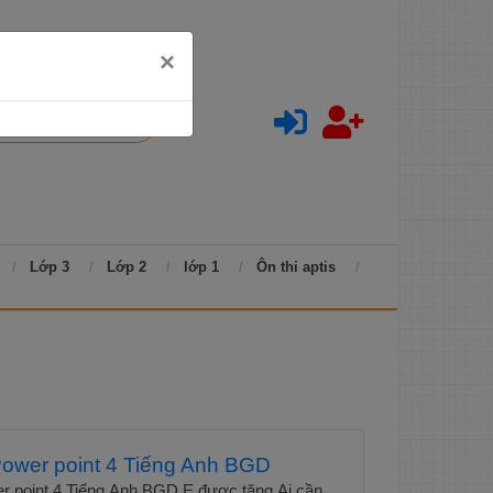
×
Lớp 3
Lớp 2
lớp 1
Ôn thi aptis
 Power point 4 Tiếng Anh BGD
t 4 Tiếng Anh BGD E được tặng Ai cần