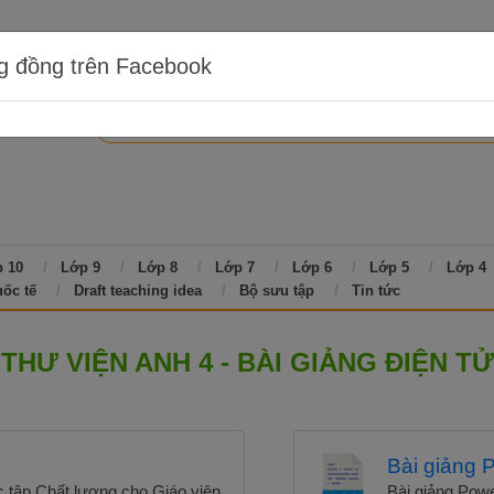
g đồng trên Facebook
 10
Lớp 9
Lớp 8
Lớp 7
Lớp 6
Lớp 5
Lớp 4
uốc tế
Draft teaching idea
Bộ sưu tập
Tin tức
THƯ VIỆN ANH 4 - BÀI GIẢNG ĐIỆN TỬ
Bài giảng
 tập Chất lượng cho Giáo viên
Bài giảng Power poin