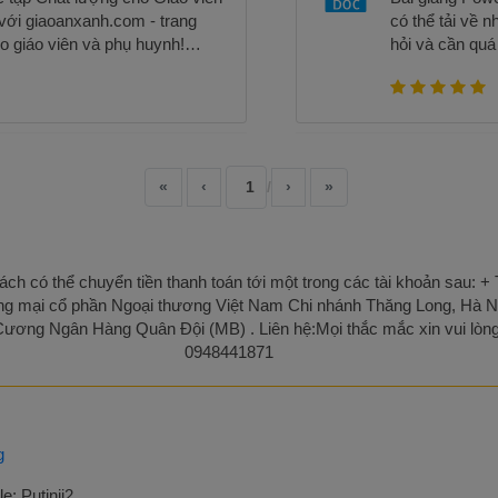
ới giaoanxanh.com - trang
có thể tải về
o giáo viên và phụ huynh!
hỏi và cần quá
ng học tập chất lượng, cung cấp
à hữu ích để hỗ trợ công việc
 học sinh. Giaoanxanh.com là
và đáng tin cậy dành cho giáo
cung cấp hàng ngàn kế hoạch
iểm tra, bài tập, và tài liệu tham
«
‹
1
›
»
ấp học từ mẫu giáo đến trung
ng tìm thấy tài liệu phù hợp
p của bạn chỉ bằng một vài
nh.com, giáo viên có thể tiết
ch có thể chuyển tiền thanh toán tới một trong các tài khoản sau:
g việc lên kế hoạch giảng dạy.
g mại cổ phần Ngoại thương Việt Nam Chi nhánh Thăng Long, Hà N
c phải tạo ra các bài giảng
ơng Ngân Hàng Quân Đội (MB) . Liên hệ:Mọi thắc mắc xin vui lòng 
tài liệu phù hợp. Chúng tôi đã
0948441871
ề, môn học và cấp học, giúp bạn
iệu cần thiết. Bên cạnh đó, bạn
 đồng giáo viên thông qua các
 và kinh nghiệm để cùng nhau
g
nh.com cũng là một trang web
thể tìm thấy tài liệu hướng dẫn
e: Putinii2