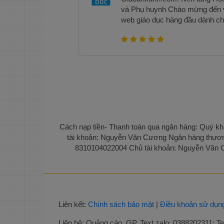
và Phụ huynh Chào mừng đến v
web giáo dục hàng đầu dành ch
Chúng tôi tự hào là một nền tả
các tài liệu giáo dục đa dạng v
giảng dạy và sự phát triển của
một nguồn thông tin phong phú 
viên và phụ huynh. Chúng tôi 
giảng dạy, gợi ý bài giảng, bài k
khảo chất lượng cao cho các c
học phổ thông. Bạn có thể dễ dà
với chủ đề, môn học và khối lớ
thao tác đơn giản. Với Giaoanxa
Cách nạp tiền- Thanh toán qua ngân hàng: Quý khá
kiệm thời gian và công sức tron
tài khoản: Nguyễn Văn Cương Ngân hàng thươn
Bạn sẽ không còn lo lắng về việ
8310104022004 Chủ tài khoản: Nguyễn Văn Cư
hoàn chỉnh từ đầu hay tìm kiếm 
tổ chức các tài liệu theo chủ đ
dễ dàng lựa chọn và tải về tài l
cũng có thể tương tác với cộng
nhóm thảo luận, chia sẻ ý kiến
Liên kết:
Chính sách bảo mật
|
Điều khoản sử dụn
phát triển. Ngoài ra, Giaoanxa
hữu ích cho phụ huynh. Bạn có 
Liên hệ:
Quảng cáo, GP, Text zalo: 0388202311; Tel