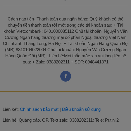
»
Tiếng anh lớp 9 có file nghe và đáp án năm
học 2024 2025
Cách nạp tiền- Thanh toán qua ngân hàng: Quý khách có thể
chuyển tiền thanh toán tới một trong các tài khoản sau: + Tài
khoản Vietcombank: 0491000085112 Chủ tài khoản: Nguyễn Văn
Cương Ngân hàng thương mại cổ phần Ngoại thương Việt Nam
Chi nhánh Thăng Long, Hà Nội. + Tài khoản Ngân Hàng Quân Đội
(MB) 8310104022004 Chủ tài khoản: Nguyễn Văn Cương Ngân
Hàng Quân Đội (MB) . Liên hệ:Mọi thắc mắc xin vui lòng liên hệ
qua: + Zalo: 0388202311 + SDT: 0948441871
Liên kết:
Chính sách bảo mật
|
Điều khoản sử dụng
Liên hệ:
Quảng cáo, GP, Text zalo: 0388202311; Tele: Putinii2