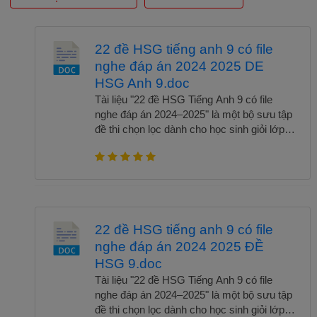
22 đề HSG tiếng anh 9 có file
nghe đáp án 2024 2025 DE
HSG Anh 9.doc
Tài liệu "22 đề HSG Tiếng Anh 9 có file
nghe đáp án 2024–2025" là một bộ sưu tập
đề thi chọn lọc dành cho học sinh giỏi lớp 9.
Mỗi đề được thiết kế bám sát cấu trúc ra
đề mới nhất, giúp học sinh rèn luyện kỹ
năng toàn diện. Điểm đặc biệt là tài liệu có
kèm file nghe và đáp án chi tiết, hỗ trợ hiệu
quả việc luyện nghe và tự đánh giá kết quả.
Đây là nguồn tài liệu hữu ích cho giáo viên
22 đề HSG tiếng anh 9 có file
ôn luyện và học sinh chuẩn bị cho các kỳ
nghe đáp án 2024 2025 ĐỀ
thi học sinh giỏi cấp huyện, tỉnh. Tài liệu
HSG 9.doc
phù hợp sử dụng tại nhà hoặc trong các
lớp bồi dưỡng chuyên sâu. Để tải trọn bộ
Tài liệu "22 đề HSG Tiếng Anh 9 có file
chỉ với 80k hoặc 300K để sử dụng toàn bộ
nghe đáp án 2024–2025" là một bộ sưu tập
kho tài liệu, vui lòng liên hệ qua Zalo
đề thi chọn lọc dành cho học sinh giỏi lớp 9.