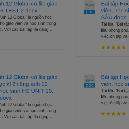
nh 12 Global có file giáo
Bài tập Học
 6 TEST 2.docx
viên, học
SÂU.docx
 Anh 12 Global" là nguồn học
cho giáo viên và học sinh trong
Tài liệu "Bài t
c. Với các bài tập đa dạng,
liệu phong phú,
ách giáo khoa, tài liệu giúp
việc ôn tập và
ôn ngữ: nghe, nói, đọc, viết.
bám sát nội du
iáo viên cung cấp đáp án và
học sinh rèn lu
ệm thời gian soạn giảng. Đây là
Đặc biệt, file 
ệu quả học tập và chuẩn bị tốt
hướng dẫn chi t
 Để tải trọn bộ chỉ với 80k
tài liệu lý tưở
 tài liệu, vui lòng liên hệ qua
cho các kỳ kiểm
nh 12 Global có file giáo
Bài tập Học
ng Trần. Không thẻ bỏ qua các
hoặc 300K để sử
ọc kì 2 tiếng anh 12
viên, học 
1. Nhóm tài liệu tiếng anh link
Zalo 03882023
 viên tiếng anh THCS 3. Giáo
, học sinh HS UNIT 10.
nhóm để nhận nh
Tài liệu "Bài t
ọc 5. Giáo viên Toán THCS 6.
drive 1. Ngữ v
liệu phong phú,
docx
n ngữ văn THCS 8. Giáo viên
viên lịch sử 4
việc ôn tập và
 Anh 12 Global" là nguồn học
ật lí . Xem trọn bộ Tải trọn bộ
Giáo viên tiểu
bám sát nội du
cho giáo viên và học sinh trong
obal có file giáo viên, học sinh
tiếng anh tiểu 
học sinh rèn lu
c. Với các bài tập đa dạng,
Bài tập Học kì 
Đặc biệt, file 
ách giáo khoa, tài liệu giúp
hướng dẫn chi t
ôn ngữ: nghe, nói, đọc, viết.