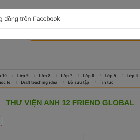
g đồng trên Facebook
 10
Lớp 9
Lớp 8
Lớp 7
Lớp 6
Lớp 5
Lớp 4
uốc tế
Draft teaching idea
Bộ sưu tập
Tin tức
THƯ VIỆN ANH 12 FRIEND GLOBAL