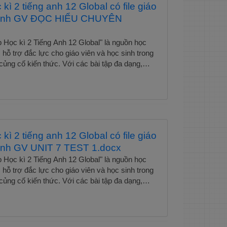
 kì 2 tiếng anh 12 Global có file giáo
 sinh GV ĐỌC HIỂU CHUYÊN
ập Học kì 2 Tiếng Anh 12 Global" là nguồn học
 hỗ trợ đắc lực cho giáo viên và học sinh trong
 củng cố kiến thức. Với các bài tập đa dạng,
ng chương trình sách giáo khoa, tài liệu giúp
yện 4 kỹ năng ngôn ngữ: nghe, nói, đọc, viết.
dành riêng cho giáo viên cung cấp đáp án và
iết, giúp tiết kiệm thời gian soạn giảng. Đây là
ng để nâng cao hiệu quả học tập và chuẩn bị tốt
 tra cuối học kỳ. Để tải trọn bộ chỉ với 80k
 kì 2 tiếng anh 12 Global có file giáo
 dụng toàn bộ kho tài liệu, vui lòng liên hệ qua
sinh GV UNIT 7 TEST 1.docx
11 hoặc Fb: Hương Trần. Không thẻ bỏ qua các
iều tài liệu hay 1. Nhóm tài liệu tiếng anh link
ập Học kì 2 Tiếng Anh 12 Global" là nguồn học
ăn THPT 2. Giáo viên tiếng anh THCS 3. Giáo
 hỗ trợ đắc lực cho giáo viên và học sinh trong
. Giáo viên hóa học 5. Giáo viên Toán THCS 6.
 củng cố kiến thức. Với các bài tập đa dạng,
 học 7. Giáo viên ngữ văn THCS 8. Giáo viên
ng chương trình sách giáo khoa, tài liệu giúp
học 9. Giáo viên vật lí . Xem trọn bộ Tải trọn bộ
yện 4 kỹ năng ngôn ngữ: nghe, nói, đọc, viết.
2 tiếng anh 12 Global có file giáo viên, học sinh
dành riêng cho giáo viên cung cấp đáp án và
iết, giúp tiết kiệm thời gian soạn giảng. Đây là