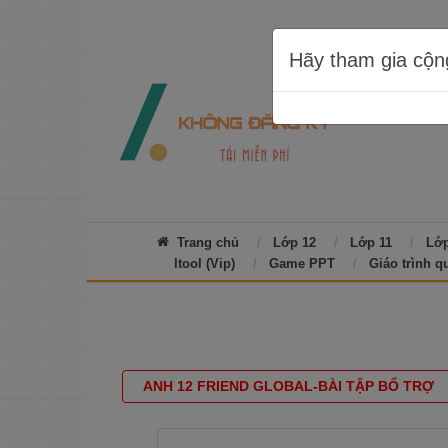
Hãy tham gia cộn
Trang chủ
Lớp 12
Lớp 11
Lớp
Itool (Vip)
Game PPT
Giáo trình q
ANH 12 FRIEND GLOBAL-BÀI TẬP BỔ TRỢ