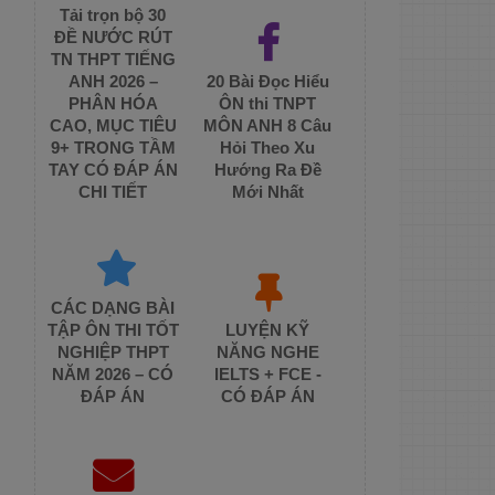
Tải trọn bộ 30
ĐỀ NƯỚC RÚT
TN THPT TIẾNG
ANH 2026 –
20 Bài Đọc Hiểu
PHÂN HÓA
ÔN thi TNPT
CAO, MỤC TIÊU
MÔN ANH 8 Câu
9+ TRONG TẦM
Hỏi Theo Xu
TAY CÓ ĐÁP ÁN
Hướng Ra Đề
CHI TIẾT
Mới Nhất
CÁC DẠNG BÀI
TẬP ÔN THI TỐT
LUYỆN KỸ
NGHIỆP THPT
NĂNG NGHE
NĂM 2026 – CÓ
IELTS + FCE -
ĐÁP ÁN
CÓ ĐÁP ÁN