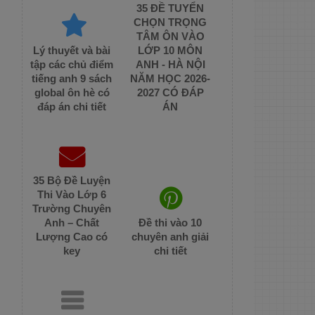
35 ĐỀ TUYỂN
CHỌN TRỌNG
TÂM ÔN VÀO
Lý thuyết và bài
LỚP 10 MÔN
tập các chủ điểm
ANH - HÀ NỘI
tiếng anh 9 sách
NĂM HỌC 2026-
global ôn hè có
2027 CÓ ĐÁP
đáp án chi tiết
ÁN
35 Bộ Đề Luyện
Thi Vào Lớp 6
Trường Chuyên
Anh – Chất
Đề thi vào 10
Lượng Cao có
chuyên anh giải
key
chi tiết