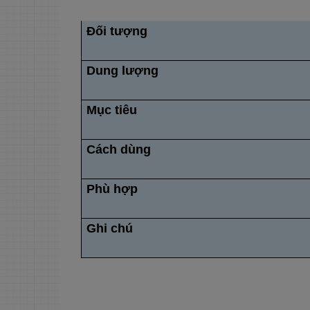
dụng nhanh
8. Bài tập mở rộng -
Nhận biết và thông hiểu
Đối tượng
9. Bài tập mở rộng -
Luyện có kiểm soát
Dung lượng
10. Bài tập mở rộng -
Sửa lỗi chuyên sâu
11. Bài tập mở rộng -
Viết câu và viết đoạn
Mục tiêu
12. Nhiệm vụ giao tiếp/
ứng dụng
Cách dùng
13. Phiếu tự kiểm tra
cuối chuyên đề
14. Phiếu bài tập tăng
cường số 1 - Củng cố
Phù hợp
công thức
15. Phiếu bài tập tăng
cường số 2 - Vận dụng
Ghi chú
theo ngữ cảnh
16. Phiếu bài tập tăng
cường số 3 - Dịch ý và
viết lại
17. Bài kiểm tra nhỏ
cuối chuyên đề