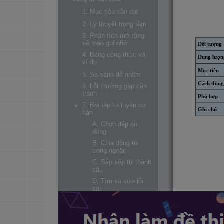
1. Mục tiêu cần đạt
2. Lý thuyết trọng tâm
3. Phân tích mở rộng
và mẹo ghi nhớ
Đối tượng
4. Bảng công thức và
Dung lượn
ví dụ
Mục tiêu
5. So sánh dễ nhầm
Cách dùng
6. Lỗi thường gặp cần
tránh
Phù hợp
7. Bài tập tự luyện cơ
Ghi chú
bản
A. Chọn đáp án
đúng
B. Chia động từ
trong ngoặc
C. Sắp xếp từ thành
câu
D. Tìm và sửa lỗi
sai
E. Viết ngắn
F. Dịch câu/Vận
dụng nhanh