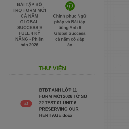
BÀI TẬP BỔ
TRỢ FORM MỚI
CẢ NĂM
Chinh phục Ngữ
GLOBAL
pháp và Bài tập
SUCCESS 9
tiếng Anh 9
FULL 4 KỸ
Global Success
NĂNG - Phiên
cả năm có đáp
bản 2026
án
THƯ VIỆN
BTBT ANH LỚP 11
FORM MỚI 2026 TỜ SỐ
22 TEST 01 UNIT 6
PRESERVING OUR
HERITAGE.docx