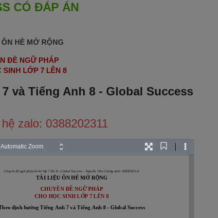
S CÓ ĐÁP ÁN
U ÔN HÈ MỞ RỘNG
N ĐỀ NGỮ PHÁP
SINH LỚP 7 LÊN 8
7 và Tiếng Anh 8 - Global Success
ên hệ zalo: 0388202311
Current
oom
Presentation
Tools
View
Mode
Chuyên đề ngữ pháp ôn hè lớp 7 lên 8 - Global Success – Nguyễn Văn Cương zalo: 0388202311
TÀI LIỆU ÔN HÈ MỞ RỘNG
CHUYÊN ĐỀ NGỮ PHÁP
CHO HỌC SINH LỚP 7 LÊN 8
Theo định hướng Tiếng Anh 7 và Tiếng Anh 8 - Global Success