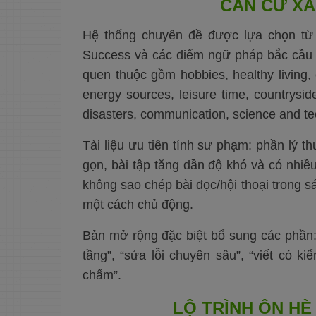
CĂN CỨ XÂ
dụng nhanh
8. Bài tập mở rộng -
Nhận biết và thông hiểu
Hệ thống chuyên đề được lựa chọn từ
9. Bài tập mở rộng -
Success và các điểm ngữ pháp bắc cầu 
Luyện có kiểm soát
quen thuộc gồm hobbies, healthy living, co
10. Bài tập mở rộng -
Sửa lỗi chuyên sâu
energy sources, leisure time, countryside
11. Bài tập mở rộng -
disasters, communication, science and te
Viết câu và viết đoạn
12. Nhiệm vụ giao tiếp/
ứng dụng
Tài liệu ưu tiên tính sư phạm: phần lý th
13. Phiếu tự kiểm tra
gọn, bài tập tăng dần độ khó và có nhi
cuối chuyên đề
không sao chép bài đọc/hội thoại trong 
14. Phiếu bài tập tăng
cường số 1 - Củng cố
một cách chủ động.
công thức
15. Phiếu bài tập tăng
cường số 2 - Vận dụng
Bản mở rộng đặc biệt bổ sung các phần:
theo ngữ cảnh
tầng”, “sửa lỗi chuyên sâu”, “viết có ki
16. Phiếu bài tập tăng
cường số 3 - Dịch ý và
chấm”.
viết lại
17. Bài kiểm tra nhỏ
LỘ TRÌNH ÔN HÈ
cuối chuyên đề