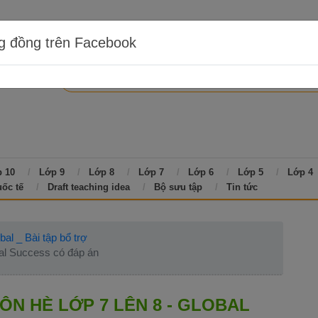
g đồng trên Facebook
 10
Lớp 9
Lớp 8
Lớp 7
Lớp 6
Lớp 5
Lớp 4
uốc tế
Draft teaching idea
Bộ sưu tập
Tin tức
al _ Bài tập bổ trợ
bal Success có đáp án
N HÈ LỚP 7 LÊN 8 - GLOBAL