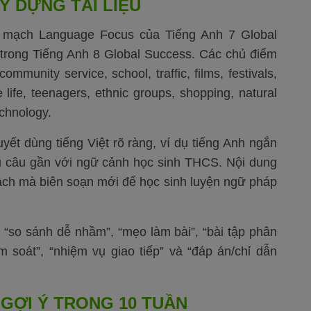
Y DỰNG TÀI LIỆU
 mạch Language Focus của Tiếng Anh 7 Global
trong Tiếng Anh 8 Global Success. Các chủ điểm
mmunity service, school, traffic, films, festivals,
 life, teenagers, ethnic groups, shopping, natural
chnology.
uyết dùng tiếng Việt rõ ràng, ví dụ tiếng Anh ngắn
ều câu gần với ngữ cảnh học sinh THCS. Nội dung
sách mà biên soạn mới để học sinh luyện ngữ pháp
 “so sánh dễ nhầm”, “mẹo làm bài”, “bài tập phân
ểm soát”, “nhiệm vụ giao tiếp” và “đáp án/chỉ dẫn
 GỢI Ý TRONG 10 TUẦN