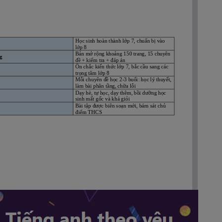
Học sinh hoàn thành lớp 7, chuẩn bị vào 
lớp 8
Bản mở rộng khoảng 150 trang, 15 chuyên 
g
đề + kiểm tra + đáp án
Ôn chắc kiến thức lớp 7, bắc cầu sang các 
trọng tâm lớp 8
Mỗi chuyên đề học 2-3 buổi: học lý thuyết,
làm bài phân tầng, chữa lỗi
Dạy hè, tự học, dạy thêm, bồi dưỡng học 
sinh mất gốc và khá giỏi
Bài tập được biên soạn mới, bám sát chủ 
điểm THCS