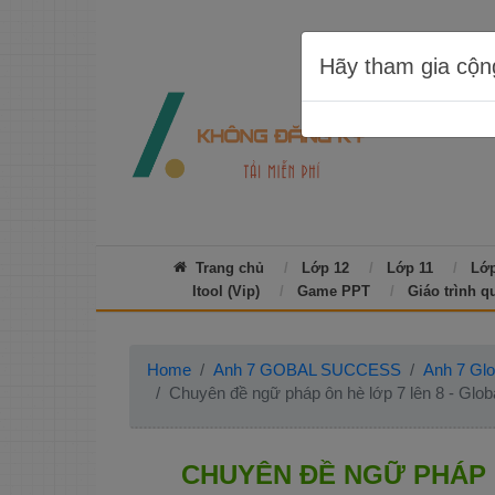
Hãy tham gia cộn
Trang chủ
Lớp 12
Lớp 11
Lớp
Itool (Vip)
Game PPT
Giáo trình q
Home
Anh 7 GOBAL SUCCESS
Anh 7 Glob
Chuyên đề ngữ pháp ôn hè lớp 7 lên 8 - Glo
CHUYÊN ĐỀ NGỮ PHÁP Ô