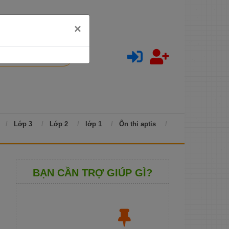
×
Lớp 3
Lớp 2
lớp 1
Ôn thi aptis
BẠN CẦN TRỢ GIÚP GÌ?