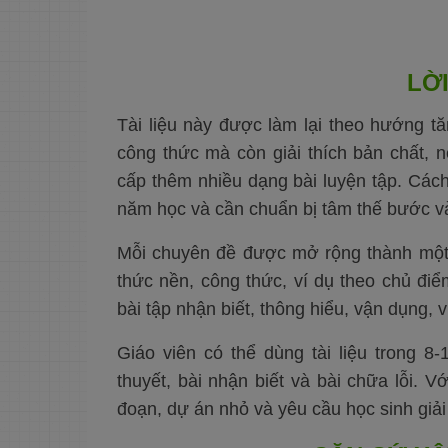
18. Gợi ý chữa bài trên
lớp
Chuyên đề 3. Câu đơn, câu
ghép và liên từ cơ bản
LỜI
1. Mục tiêu cần đạt
2. Lý thuyết trọng tâm
Tài liệu này được làm lại theo hướng t
3. Phân tích mở rộng
và mẹo ghi nhớ
công thức mà còn giải thích bản chất, n
4. Bảng công thức và
cấp thêm nhiều dạng bài luyện tập. Cách
ví dụ
5. So sánh dễ nhầm
năm học và cần chuẩn bị tâm thế bước và
6. Lỗi thường gặp cần
tránh
Mỗi chuyên đề được mở rộng thành một đ
7. Bài tập tự luyện cơ
thức nền, công thức, ví dụ theo chủ điể
bản
A. Xác định câu
bài tập nhận biết, thông hiểu, vận dụng, 
B. Chọn liên từ phù
hợp
Giáo viên có thể dùng tài liệu trong 8
C. Nối câu
thuyết, bài nhận biết và bài chữa lỗi. V
D. Sửa lỗi sai
đoạn, dự án nhỏ và yêu cầu học sinh giải 
E. Viết đoạn
F. Dịch câu/Vận